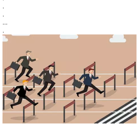
.
.
…
.