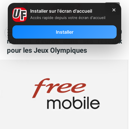
✕
Installer sur l'écran d'accueil
Accès rapide depuis votre écran d'accueil
Free Mobile investit plus de 10
Installer
millions d’euros dans ses réseaux
pour les Jeux Olympiques