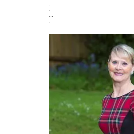
.
.
…
.