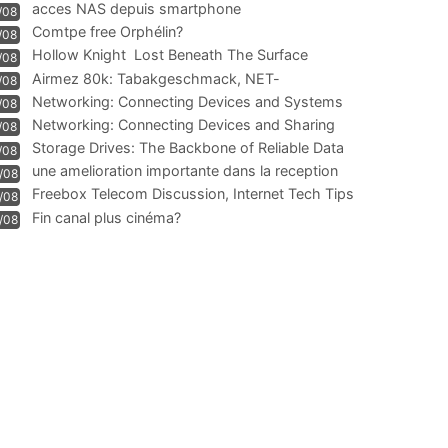
acces NAS depuis smartphone
/08
Comtpe free Orphélin?
/08
Hollow Knight  Lost Beneath The Surface
/08
Airmez 80k: Tabakgeschmack, NET-
/08
Technologie und Leistung im
Networking: Connecting Devices and Systems
/08
Networking: Connecting Devices and Sharing
/08
Information
Storage Drives: The Backbone of Reliable Data
/08
Management
une amelioration importante dans la reception
/08
WIFI
Freebox Telecom Discussion, Internet Tech Tips
/08
Communi
Fin canal plus cinéma?
/08