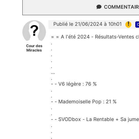
COMMENTAIRE
!
Publié le 21/06/2024 à 10h01
c
= = A l'été 2024 - Résultats-Ventes 
.
Cour des
.
Miracles
.
.
.
…
.
- - V6 légère : 76 %
.
.
- - Mademoiselle Pop : 21 %
.
.
- - SVODbox - La Rentable + Sa jumel
.
.
.