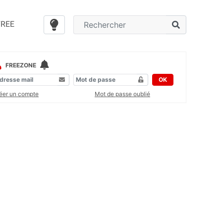
FREE
FREEZONE
OK
éer un compte
Mot de passe oublié