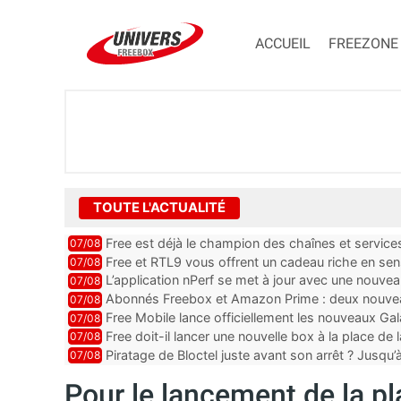
ACCUEIL
FREEZONE
TOUTE L'ACTUALITÉ
Free est déjà le champion des chaînes et services 
07/08
encore au moin...
Free et RTL9 vous offrent un cadeau riche en sens
07/08
l’obtenir
L’application nPerf se met à jour avec une nouvea
07/08
Mobile, Orange, SFR ...
Abonnés Freebox et Amazon Prime : deux nouveau
07/08
Free Mobile lance officiellement les nouveaux Ga
07/08
des promos et des cadeaux
Free doit-il lancer une nouvelle box à la place de
07/08
Piratage de Bloctel juste avant son arrêt ? Jusqu
07/08
auraient fuité
Pour le lancement de la p