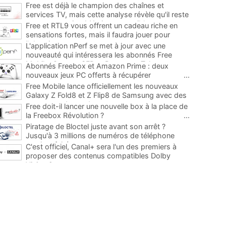
Free est déjà le champion des chaînes et
services TV, mais cette analyse révèle qu'il reste
encore au moins 141 ajouts possibles
...
Free et RTL9 vous offrent un cadeau riche en
sensations fortes, mais il faudra jouer pour
l'obtenir
...
L'application nPerf se met à jour avec une
nouveauté qui intéressera les abonnés Free
Mobile, Orange, SFR et Bouygues Telecom
...
Abonnés Freebox et Amazon Prime : deux
nouveaux jeux PC offerts à récupérer
...
Free Mobile lance officiellement les nouveaux
Galaxy Z Fold8 et Z Flip8 de Samsung avec des
promos et des cadeaux
...
Free doit-il lancer une nouvelle box à la place de
la Freebox Révolution ?
...
Piratage de Bloctel juste avant son arrêt ?
Jusqu'à 3 millions de numéros de téléphone
auraient fuité
...
C'est officiel, Canal+ sera l'un des premiers à
proposer des contenus compatibles Dolby
Vision 2
...