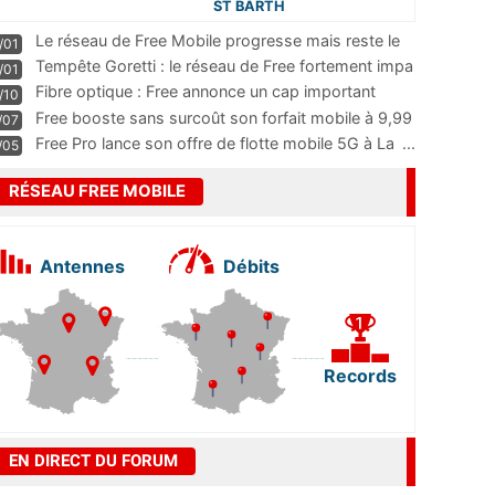
ST BARTH
Le réseau de Free Mobile progresse mais reste le
/01
m
...
Tempête Goretti : le réseau de Free fortement impa
/01
...
Fibre optique : Free annonce un cap important
/10
pass
...
Free booste sans surcoût son forfait mobile à 9,99
/07
...
Free Pro lance son offre de flotte mobile 5G à La
...
/05
RÉSEAU FREE MOBILE
Antennes
Débits
Records
EN DIRECT DU FORUM