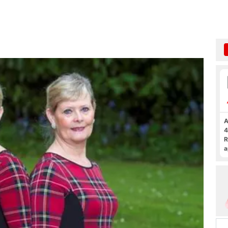
A
4
R
a
F