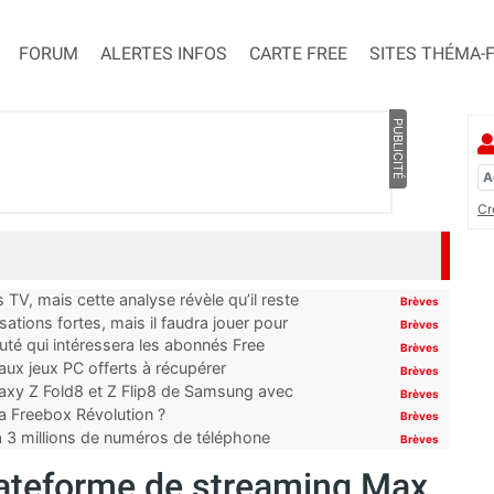
FORUM
ALERTES INFOS
CARTE FREE
SITES THÉMA-
PUBLICITÉ
Cr
TV, mais cette analyse révèle qu’il reste
Brèves
ations fortes, mais il faudra jouer pour
Brèves
uté qui intéressera les abonnés Free
Brèves
x jeux PC offerts à récupérer
Brèves
laxy Z Fold8 et Z Flip8 de Samsung avec
Brèves
 la Freebox Révolution ?
Brèves
’à 3 millions de numéros de téléphone
Brèves
lateforme de streaming Max,