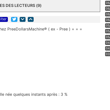
06
S DES LECTEURS (9)
06
06
iter
06
05
chez PreeDollarsMachine® ( ex - Pree ) = = =
05
05
04
04
03
le née quelques instants après : 3 %