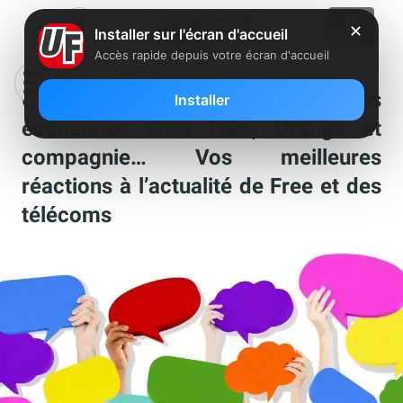
✕
Installer sur l'écran d'accueil
Accès rapide depuis votre écran d'accueil
Un player Freebox critiqué , faire des
Installer
économies chez Free, Orange et
compagnie… Vos meilleures
réactions à l’actualité de Free et des
télécoms