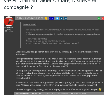
va-t-il vraiment aider Canal+, Disney+ et
compagnie ?