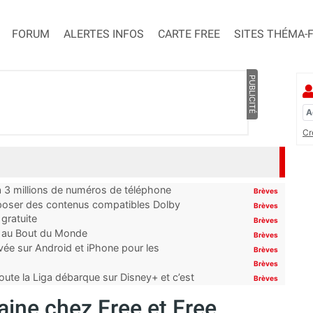
FORUM
ALERTES INFOS
CARTE FREE
SITES THÉMA-
PUBLICITÉ
Cr
’à 3 millions de numéros de téléphone
Brèves
proposer des contenus compatibles Dolby
Brèves
gratuite
Brèves
t au Bout du Monde
Brèves
ivée sur Android et iPhone pour les
Brèves
Brèves
oute la Liga débarque sur Disney+ et c’est
Brèves
ine chez Free et Free