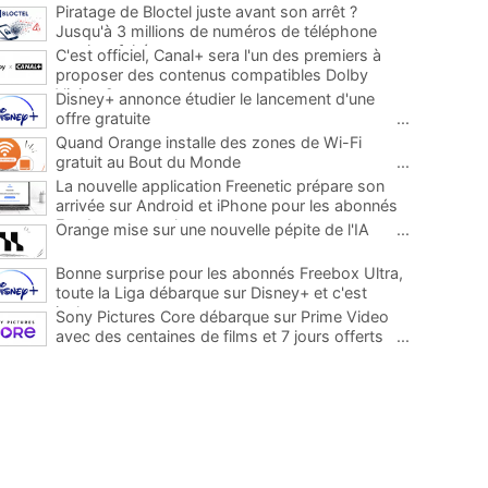
Piratage de Bloctel juste avant son arrêt ?
Jusqu'à 3 millions de numéros de téléphone
auraient fuité
...
C'est officiel, Canal+ sera l'un des premiers à
proposer des contenus compatibles Dolby
Vision 2
...
Disney+ annonce étudier le lancement d'une
offre gratuite
...
Quand Orange installe des zones de Wi-Fi
gratuit au Bout du Monde
...
La nouvelle application Freenetic prépare son
arrivée sur Android et iPhone pour les abonnés
Freebox, testez la
...
Orange mise sur une nouvelle pépite de l'IA
...
Bonne surprise pour les abonnés Freebox Ultra,
toute la Liga débarque sur Disney+ et c'est
inclus
...
Sony Pictures Core débarque sur Prime Video
avec des centaines de films et 7 jours offerts
...