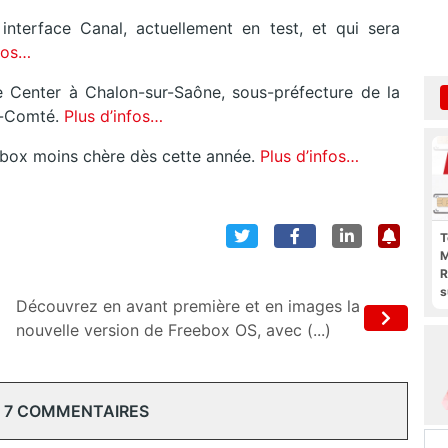
nterface Canal, actuellement en test, et qui sera
nfos…
 Center à Chalon-sur-Saône, sous-préfecture de la
e-Comté.
Plus d’infos…
eebox moins chère dès cette année.
Plus d’infos…
T
M
R
s
Découvrez en avant première et en images la
l
p
nouvelle version de Freebox OS, avec (...)
b
 7 COMMENTAIRES