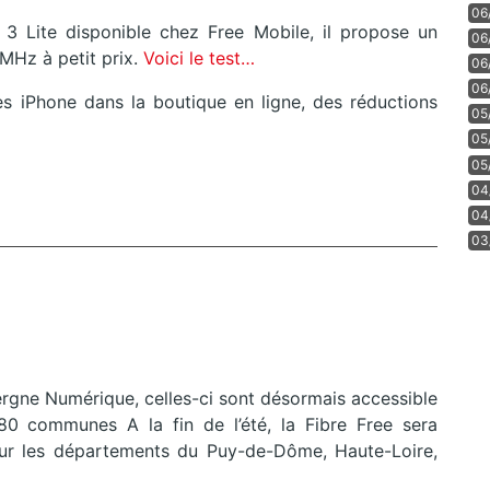
06
 Lite disponible chez Free Mobile, il propose un
06
 MHz à petit prix.
Voici le test…
06
06
s iPhone dans la boutique en ligne, des réductions
05
05
05
04
04
03
vergne Numérique, celles-ci sont désormais accessible
0 communes A la fin de l’été, la Fibre Free sera
ur les départements du Puy-de-Dôme, Haute-Loire,