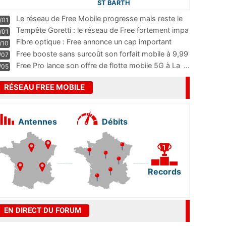
ST BARTH
Le réseau de Free Mobile progresse mais reste le
/01
m
...
Tempête Goretti : le réseau de Free fortement impa
/01
...
Fibre optique : Free annonce un cap important
/10
pass
...
Free booste sans surcoût son forfait mobile à 9,99
/07
...
Free Pro lance son offre de flotte mobile 5G à La
...
/05
RÉSEAU FREE MOBILE
Antennes
Débits
Records
EN DIRECT DU FORUM