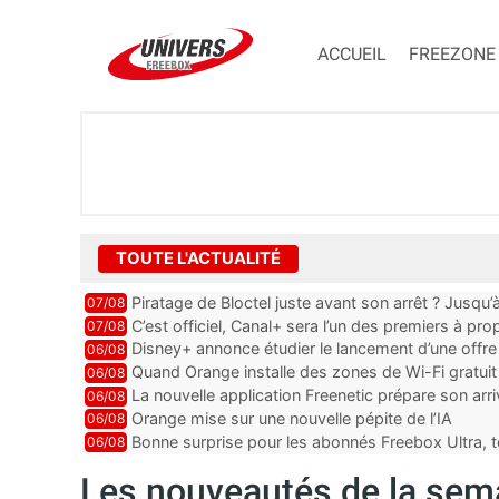
ACCUEIL
FREEZONE
TOUTE L'ACTUALITÉ
Piratage de Bloctel juste avant son arrêt ? Jusqu
07/08
auraient fuité
C’est officiel, Canal+ sera l’un des premiers à 
07/08
Vision 2
Disney+ annonce étudier le lancement d’une offre 
06/08
Quand Orange installe des zones de Wi-Fi gratui
06/08
La nouvelle application Freenetic prépare son arr
06/08
abonnés Freebox, testez la
Orange mise sur une nouvelle pépite de l’IA
06/08
Bonne surprise pour les abonnés Freebox Ultra, t
06/08
inclus
Les nouveautés de la sema