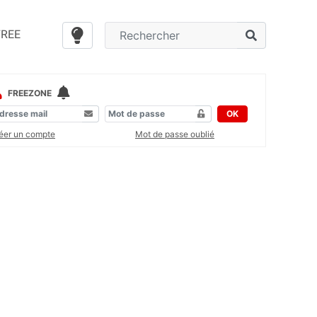
FREE
FREEZONE
OK
éer un compte
Mot de passe oublié