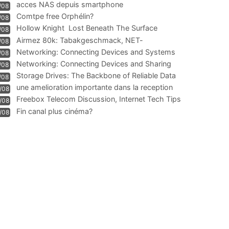
acces NAS depuis smartphone
/08
Comtpe free Orphélin?
/08
Hollow Knight  Lost Beneath The Surface
/08
Airmez 80k: Tabakgeschmack, NET-
/08
Technologie und Leistung im
Networking: Connecting Devices and Systems
/08
Networking: Connecting Devices and Sharing
/08
Information
Storage Drives: The Backbone of Reliable Data
/08
Management
une amelioration importante dans la reception
/08
WIFI
Freebox Telecom Discussion, Internet Tech Tips
/08
Communi
Fin canal plus cinéma?
/08