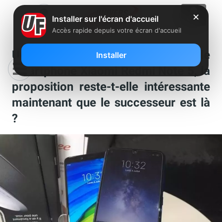
✕
Installer sur l'écran d'accueil
Accès rapide depuis votre écran d'accueil
Univers Freebox a testé le
Installer
smartphone Xiaomi Redmi Note 5, la
proposition reste-t-elle intéressante
maintenant que le successeur est là
?