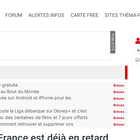
FORUM
ALERTES INFOS
CARTE FREE
SITES THÉMA-
PUBLICITÉ
Cr
 gratuite
Brèves
t au Bout du Monde
Brèves
ivée sur Android et iPhone pour les
Brèves
Brèves
oute la Liga débarque sur Disney+ et c’est
Brèves
 des centaines de films et 7 jours offerts
Brèves
 comment retrouver et supprimer vos
Brèves
France est déjà en retard