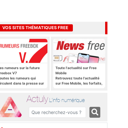
VOS SITES THÉMATIQUES FREE
es rumeurs sur la future
Toute l'actualité sur Free
reebox V7
Mobile
outes les rumeurs qui
Retrouvez toute l'actualité
irculent dans la presse sur
sur Free Mobile, les forfaits,
a future Freebox V7 que
le déploiement 4G, 5G, les
era lancée prochainement
promos, les nouveautés et
Actuly
bien plus encore
L'info numérique