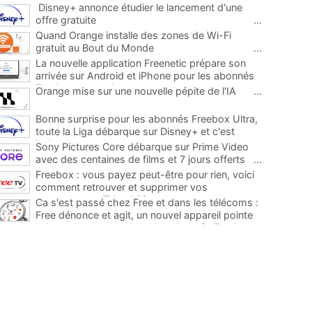
Disney+ annonce étudier le lancement d'une
offre gratuite
...
Quand Orange installe des zones de Wi-Fi
gratuit au Bout du Monde
...
La nouvelle application Freenetic prépare son
arrivée sur Android et iPhone pour les abonnés
Freebox, testez la
...
Orange mise sur une nouvelle pépite de l'IA
...
Bonne surprise pour les abonnés Freebox Ultra,
toute la Liga débarque sur Disney+ et c'est
inclus
...
Sony Pictures Core débarque sur Prime Video
avec des centaines de films et 7 jours offerts
...
Freebox : vous payez peut-être pour rien, voici
comment retrouver et supprimer vos
abonnements TV oubliés
...
Ca s'est passé chez Free et dans les télécoms :
Free dénonce et agit, un nouvel appareil pointe
le bout de son nez chez des abonnés Freebox...
...