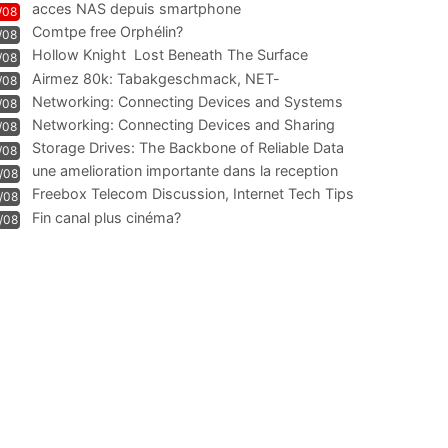
acces NAS depuis smartphone
/08
Comtpe free Orphélin?
/08
Hollow Knight  Lost Beneath The Surface
/08
Airmez 80k: Tabakgeschmack, NET-
/08
Technologie und Leistung im
Networking: Connecting Devices and Systems
/08
Networking: Connecting Devices and Sharing
/08
Information
Storage Drives: The Backbone of Reliable Data
/08
Management
une amelioration importante dans la reception
/08
WIFI
Freebox Telecom Discussion, Internet Tech Tips
/08
Communi
Fin canal plus cinéma?
/08