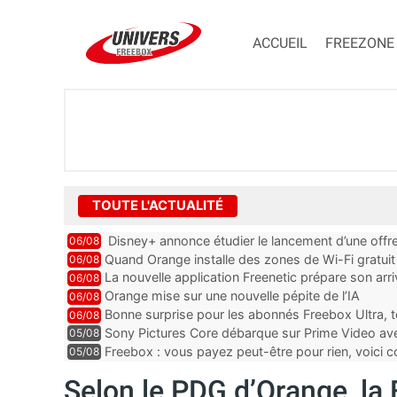
ACCUEIL
FREEZONE
TOUTE L'ACTUALITÉ
Disney+ annonce étudier le lancement d’une offre
06/08
Quand Orange installe des zones de Wi-Fi gratui
06/08
La nouvelle application Freenetic prépare son arr
06/08
abonnés Freebox, testez la
Orange mise sur une nouvelle pépite de l’IA
06/08
Bonne surprise pour les abonnés Freebox Ultra, t
06/08
inclus
Sony Pictures Core débarque sur Prime Video avec
05/08
Freebox : vous payez peut-être pour rien, voici
05/08
abonnements TV oubliés
Selon le PDG d’Orange, la 