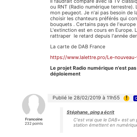
Il faudrait comparé avec la TV classi
ou RNT (Radio numérique terrestre). 
mon peugeot. Je n'ai pas besoin de l
choisir les chanteurs préférés qui co
bouquets . Certains pays de l'europe 
L'extinction est en cours en Europe.
rattraper le retard depuis l'année der
La carte de DAB France
https://www.lalettre.pro/Le-nouveau
Le projet Radio numérique n'est pas
déploiement
!
Publié le 28/02/2019 à 11h55
c
Stéphane_ping a écrit
Francoine
C'est vrai que le DAB+ est un p
232 points
station émettent en numériqu