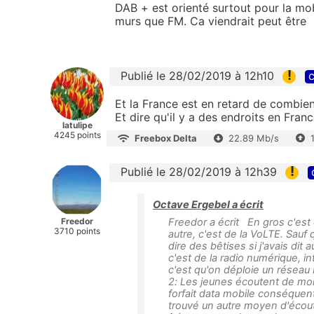
DAB + est orienté surtout pour la mo
murs que FM. Ca viendrait peut être
!
Publié le 28/02/2019 à 12h10
c
Et la France est en retard de combien
Et dire qu'il y a des endroits en Franc
latulipe
4245 points
Freebox Delta
22.89 Mb/s
!
Publié le 28/02/2019 à 12h39
Octave Ergebel a écrit
Freedor
Freedor a écrit En gros c'est
3710 points
autre, c'est de la VoLTE. Sauf 
dire des bêtises si j'avais dit 
c'est de la radio numérique, in
c'est qu'on déploie un réseau 
2: Les jeunes écoutent de moi
forfait data mobile conséquent
trouvé un autre moyen d'écout