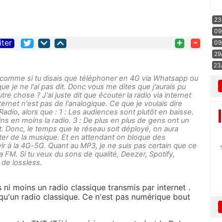
23
09
+
-
iter
09
29
23
 comme si tu disais que téléphoner en 4G via Whatsapp ou
que je ne l'ai pas dit. Donc vous me dites que j'aurais pu
autre chose ? J'ai juste dit que écouter la radio via internet
ternet n'est pas de l'analogique. Ce que je voulais dire
Radio, alors que : 1 : Les audiences sont plutôt en baisse.
ns en moins la radio. 3 : De plus en plus de gens ont un
. Donc, le temps que le réseau soit déployé, on aura
er de la musique. Et en attendant on bloque des
ir à la 4G-5G. Quant au MP3, je ne suis pas certain que ce
a FM. Si tu veux du sons de qualité, Deezer, Spotify,
de lossless.
s ni moins un radio classique transmis par internet .
s qu'un radio classique. Ce n'est pas numérique bout