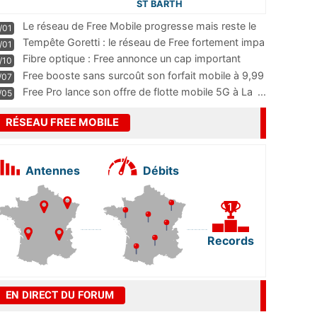
ST BARTH
Le réseau de Free Mobile progresse mais reste le
/01
m
...
Tempête Goretti : le réseau de Free fortement impa
/01
...
Fibre optique : Free annonce un cap important
/10
pass
...
Free booste sans surcoût son forfait mobile à 9,99
/07
...
Free Pro lance son offre de flotte mobile 5G à La
...
/05
RÉSEAU FREE MOBILE
Antennes
Débits
Records
EN DIRECT DU FORUM