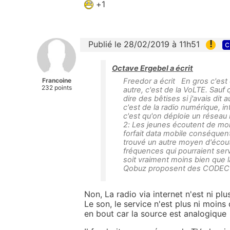
+1
!
Publié le 28/02/2019 à 11h51
c
Octave Ergebel a écrit
Francoine
Freedor a écrit En gros c'est
232 points
autre, c'est de la VoLTE. Sauf 
dire des bêtises si j'avais dit 
c'est de la radio numérique, in
c'est qu'on déploie un réseau 
2: Les jeunes écoutent de moi
forfait data mobile conséquent
trouvé un autre moyen d'écout
fréquences qui pourraient serv
soit vraiment moins bien que l
Qobuz proposent des CODEC 
Non, La radio via internet n'est ni plu
Le son, le service n'est plus ni moin
en bout car la source est analogique