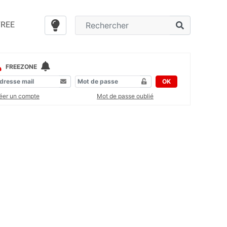
FREE
FREEZONE
OK
éer un compte
Mot de passe oublié