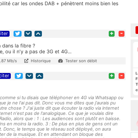
bilité car les ondes DAB + pénètrent moins bien les
+
-
iter
 dans la fibre ?
e, ou il n'y a pas de 3G et 4G...
1.87 Mb/s
Historique
Tester son débit
L
+
-
citer
F
T
c
l
 comme si tu disais que téléphoner en 4G via Whatsapp ou
s
que je ne l'ai pas dit. Donc vous me dites que j'aurais pu
autre chose ? J'ai juste dit que écouter la radio via internet
ternet n'est pas de l'analogique. Ce que je voulais dire
Radio, alors que : 1 : Les audiences sont plutôt en baisse.
ns en moins la radio. 3 : De plus en plus de gens ont un
. Donc, le temps que le réseau soit déployé, on aura
er de la musique. Et en attendant on bloque des