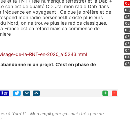
que et la TNT (Télé numérique terrestre) et la Dab +
06
Le son est de qualité CD. J'ai mon radio Dab dans
06
a fréquence en voyageant . Ce que je préfère et de
06
rrespond mon radio personnel.Il existe plusieurs
du Nord, on ne trouve plus les radios classiques.
06
 La France est en retard mais ca commence de
05
nière
05
05
04
-visage-de-la-RNT-en-2020_a15243.html
04
03
 abandonné ni un projet. C'est en phase de
+
-
iter
eu à "l'arrêt"... Mon ampli gère ça...mais très peu de
e