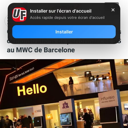
✕
Installer sur l'écran d'accueil
Accès rapide depuis votre écran d'accueil
Orange fait ses premières
Installer
démonstrations de performances 5G
au MWC de Barcelone