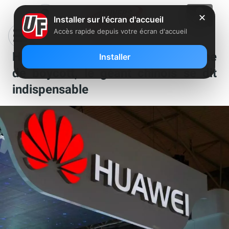
✕
Installer sur l'écran d'accueil
Accès rapide depuis votre écran d'accueil
Huawei : répondant à la campagne
Installer
de boycott, le géant chinois se dit
indispensable