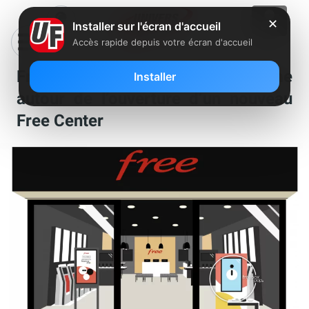
✕
Installer sur l'écran d'accueil
Accès rapide depuis votre écran d'accueil
Free lance une nouvelle énigme
Installer
autour de l’ouverture d’un nouveau
Free Center