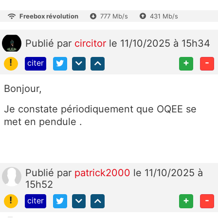
Freebox révolution
777 Mb/s
431 Mb/s
Publié
par
circitor
le 11/10/2025 à 15h34
!
+
-
citer
Bonjour,
Je constate périodiquement que OQEE se
met en pendule .
Publié
par
patrick2000
le 11/10/2025 à
15h52
!
+
-
citer