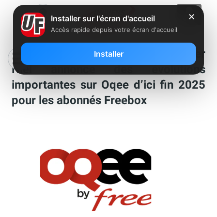
✕
Installer sur l'écran d'accueil
Accès rapide depuis votre écran d'accueil
“On a beaucoup travaillé” : Xavier
Installer
Niel annonce des évolutions
importantes sur Oqee d’ici fin 2025
pour les abonnés Freebox