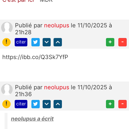
Publié
par
neolupus
le 11/10/2025 à
21h28
!
+
-
citer
https://ibb.co/Q3Sk7YfP
Publié
par
neolupus
le 11/10/2025 à
21h36
!
+
-
citer
neolupus a écrit