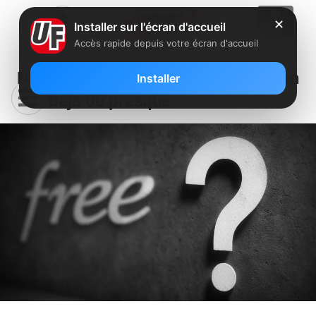
✕
Installer sur l'écran d'accueil
Accès rapide depuis votre écran d'accueil
Nouveau Player Freebox : ce que l’on
Installer
sait déjà ou presque