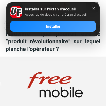
✕
Installer sur l'écran d'accueil
Accès rapide depuis votre écran d'accueil
Free Mobile va se mettre au
Installer
hardware : quel pourrait être le
“produit révolutionnaire” sur lequel
planche l’opérateur ?