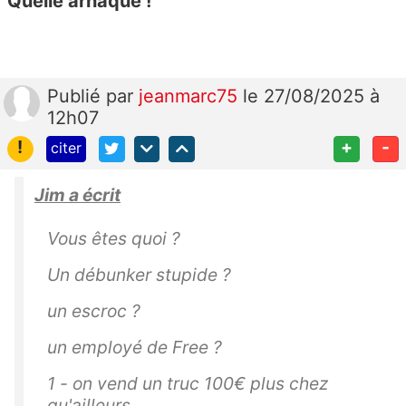
Quelle arnaque !
Publié
par
jeanmarc75
le 27/08/2025 à
12h07
!
+
-
citer
Jim a écrit
Vous êtes quoi ?
Un débunker stupide ?
un escroc ?
un employé de Free ?
1 - on vend un truc 100€ plus chez
qu'ailleurs.