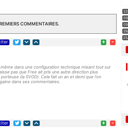
23
09
PREMIERS COMMENTAIRES.
09
29
23
+
-
citer
-même dans une configuration technique misant tout sur
aisse pas que Free ait pris une autre direction plus
porteuse (la SVOD). Cela fait un an et demi que l'on
ngaine dans ses commentaires.
+
-
citer