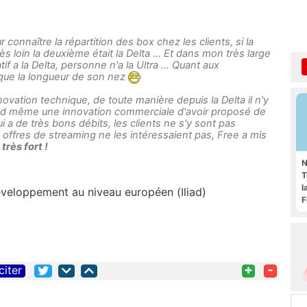
r connaître la répartition des box chez les clients, si la
rès loin la deuxième était la Delta ... Et dans mon très large
f a la Delta, personne n'a la Ultra ... Quant aux
que la longueur de son nez
novation technique, de toute manière depuis la Delta il n'y
uand même une innovation commerciale d'avoir proposé de
i a de très bons débits, les clients ne s'y sont pas
 offres de streaming ne les intéressaient pas, Free a mis
 très fort !
N
T
l
veloppement au niveau européen (Iliad)
F
+
-
citer