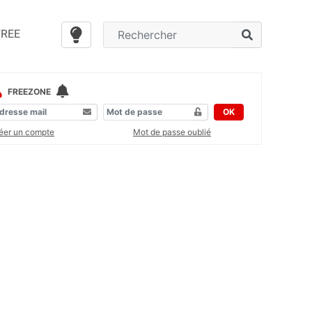
FREE
FREEZONE
OK
éer un compte
Mot de passe oublié