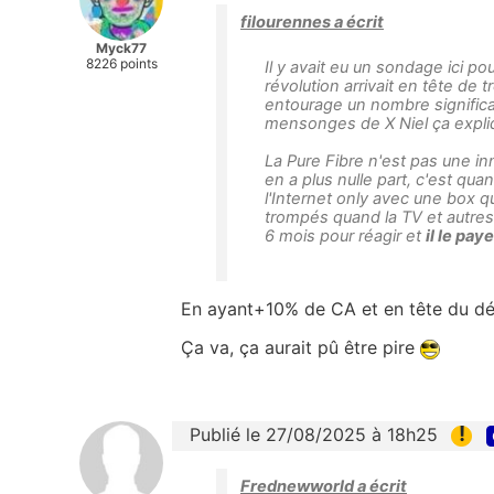
filourennes a écrit
Myck77
8226 points
Il y avait eu un sondage ici pou
révolution arrivait en tête de t
entourage un nombre significati
mensonges de X Niel ça expli
La Pure Fibre n'est pas une in
en a plus nulle part, c'est q
l'Internet only avec une box qu
trompés quand la TV et autres
6 mois pour réagir et
il le paye
En ayant+10% de CA et en tête du dé
Ça va, ça aurait pû être pire
!
Publié le 27/08/2025 à 18h25
Frednewworld a écrit