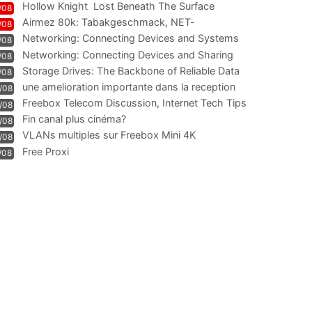
Hollow Knight  Lost Beneath The Surface
/08
Airmez 80k: Tabakgeschmack, NET-
/08
Technologie und Leistung im
Networking: Connecting Devices and Systems
/08
Networking: Connecting Devices and Sharing
/08
Information
Storage Drives: The Backbone of Reliable Data
/08
Management
une amelioration importante dans la reception
/08
WIFI
Freebox Telecom Discussion, Internet Tech Tips
/08
Communi
Fin canal plus cinéma?
/08
VLANs multiples sur Freebox Mini 4K
/08
Free Proxi
/08