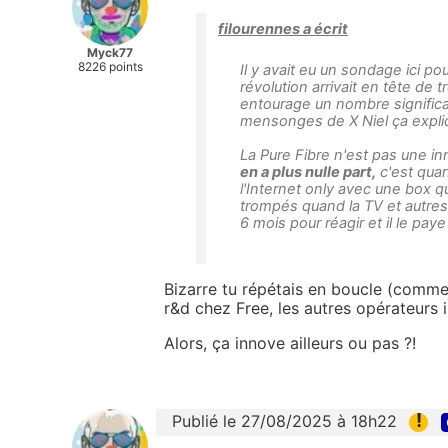
filourennes a écrit
Myck77
8226 points
Il y avait eu un sondage ici pou
révolution arrivait en tête de t
entourage un nombre significati
mensonges de X Niel ça expli
La Pure Fibre n'est pas une i
en a plus nulle part,
c'est qua
l'Internet only avec une box qu
trompés quand la TV et autres
6 mois pour réagir et il le paye 
Bizarre tu répétais en boucle (comme d
r&d chez Free, les autres opérateurs 
Alors, ça innove ailleurs ou pas ?!
!
Publié le 27/08/2025 à 18h22