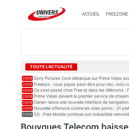
ACCUEIL
FREEZONE
TOUTE L'ACTUALITÉ
Sony Pictures Core débarque sur Prime Video avec
05/08
Freebox : vous payez peut-être pour rien, voici
05/08
abonnements TV oubliés
Ca s’est passé chez Free et dans les télécoms : F
05/08
pointe le bout de...
Prime Video devient le premier service de strea
05/08
ce lancement
Canal+ lance une nouvelle interface de navigation
05/08
Nouvelle offensive contre les sites porno : 31 pl
05/08
par Orange, Free, SF...
5G : Free Mobile continue son irrésistible remon
05/08
plus que jamais sous pr...
Bouygues Telecom baisse d