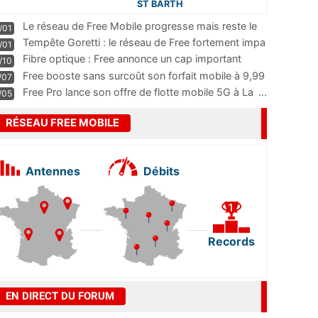
ST BARTH
Le réseau de Free Mobile progresse mais reste le
/01
m
...
Tempête Goretti : le réseau de Free fortement impa
/01
...
Fibre optique : Free annonce un cap important
/10
pass
...
Free booste sans surcoût son forfait mobile à 9,99
/07
...
Free Pro lance son offre de flotte mobile 5G à La
...
/05
RÉSEAU FREE MOBILE
Antennes
Débits
Records
EN DIRECT DU FORUM