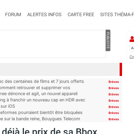
FORUM
ALERTES INFOS
CARTE FREE
SITES THÉMA-
PUBLICITÉ
Cr
 des centaines de films et 7 jours offerts
Brèves
 comment retrouver et supprimer vos
Brèves
ree dénonce et agit, un nouvel appareil
Brèves
ming à franchir un nouveau cap en HDR avec
Brèves
 sur iOS
Brèves
ateformes pourraient bientôt être bloquées
Brèves
tée sur la bande reine, Bouygues Telecom
Brèves
éjà le prix de sa Bbox