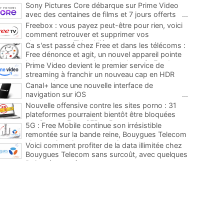
Sony Pictures Core débarque sur Prime Video
avec des centaines de films et 7 jours offerts
...
Freebox : vous payez peut-être pour rien, voici
comment retrouver et supprimer vos
abonnements TV oubliés
...
Ca s'est passé chez Free et dans les télécoms :
Free dénonce et agit, un nouvel appareil pointe
le bout de son nez chez des abonnés Freebox...
Prime Video devient le premier service de
...
streaming à franchir un nouveau cap en HDR
avec ce lancement
...
Canal+ lance une nouvelle interface de
navigation sur iOS
...
Nouvelle offensive contre les sites porno : 31
plateformes pourraient bientôt être bloquées
par Orange, Free, SFR et Bouygues
...
5G : Free Mobile continue son irrésistible
remontée sur la bande reine, Bouygues Telecom
plus que jamais sous pression
...
Voici comment profiter de la data illimitée chez
Bouygues Telecom sans surcoût, avec quelques
limites à connaître
...