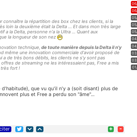
06
06
05
r connaître la répartition des box chez les clients, si la
05
rès loin la deuxième était la Delta ... Et dans mon très large
f a la Delta, personne n'a la Ultra ... Quant aux
05
que la longueur de son nez
04
04
nnovation technique,
de toute manière depuis la Delta il n'y
nd même une innovation commerciale d'avoir proposé de
03
i a de très bons débits, les clients ne s'y sont pas
03
 offres de streaming ne les intéressaient pas, Free a mis
01
très fort !
'habitude), que vu qu'il n'y a (soit disant) plus de
innovent plus et Free a perdu son "âme"...
+
-
citer