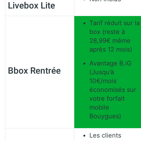
Livebox Lite
Tarif réduit sur la
box (reste à
28,99€ même
après 12 mois)
Avantage B.iG
Bbox Rentrée
(Jusqu’à
10€/mois
économisés sur
votre forfait
mobile
Bouygues)
Les clients