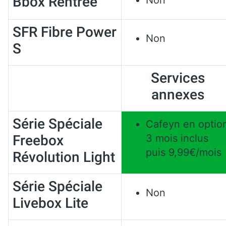
Bbox Rentrée
SFR Fibre Power
Non
S
Services
annexes
Série Spéciale
Cafeyn en optio
Freebox
3 mois inclus
puis 9,99€/mois
Révolution Light
Série Spéciale
Non
Livebox Lite