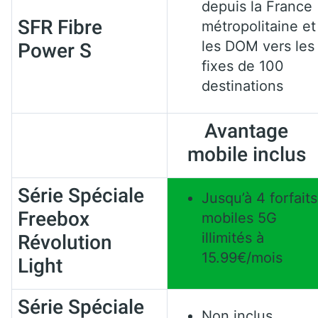
depuis la France
SFR Fibre
métropolitaine et
les DOM vers les
Power S
fixes de 100
destinations
Avantage
mobile inclus
Série Spéciale
Jusqu’à 4 forfaits
Freebox
mobiles 5G
illimités à
Révolution
15.99€/mois
Light
Série Spéciale
Non inclus