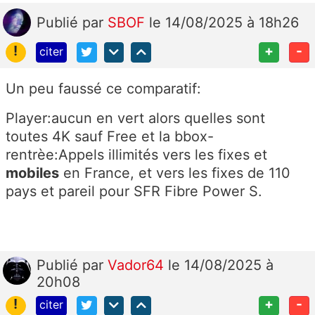
Publié
par
SBOF
le 14/08/2025 à 18h26
!
+
-
citer
Un peu faussé ce comparatif:
Player:aucun en vert alors quelles sont
toutes 4K sauf Free et la bbox-
rentrèe:
Appels illimités vers les fixes et
mobiles
en France, et vers les fixes de 110
pays et pareil pour SFR Fibre Power S.
Publié
par
Vador64
le 14/08/2025 à
20h08
!
+
-
citer