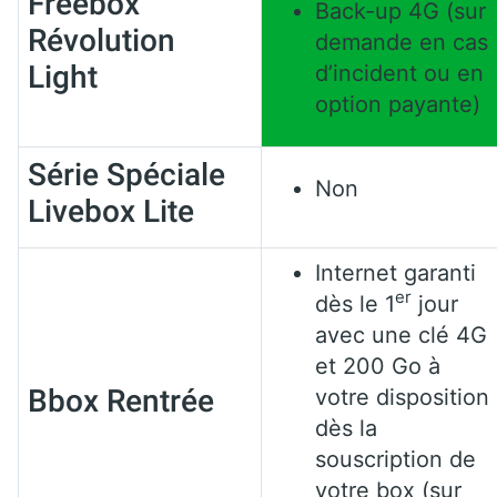
Freebox
Back-up 4G (sur
Révolution
demande en cas
Light
d’incident ou en
option payante)
Série Spéciale
Non
Livebox Lite
Internet garanti
er
dès le 1
jour
avec une clé 4G
et 200 Go à
Bbox Rentrée
votre disposition
dès la
souscription de
votre box (sur