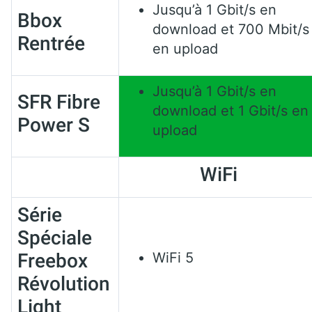
Jusqu’à 1 Gbit/s en
Bbox
download et 700 Mbit/s
Rentrée
en upload
Jusqu’à 1 Gbit/s en
SFR Fibre
download et 1 Gbit/s en
Power S
upload
WiFi
Série
Spéciale
Freebox
WiFi 5
Révolution
Light