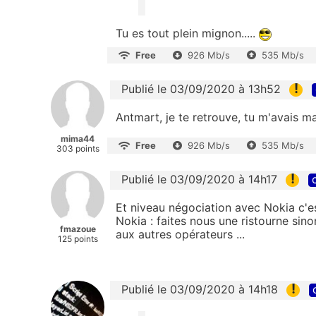
Tu es tout plein mignon.....
Free
926 Mb/s
535 Mb/s
!
Publié le 03/09/2020 à 13h52
Antmart, je te retrouve, tu m'avais m
mima44
Free
926 Mb/s
535 Mb/s
303 points
!
Publié le 03/09/2020 à 14h17
Et niveau négociation avec Nokia c'est
Nokia : faites nous une ristourne sino
fmazoue
aux autres opérateurs ...
125 points
!
Publié le 03/09/2020 à 14h18