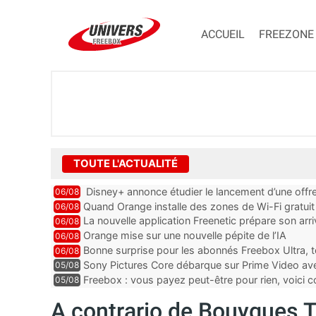
ACCUEIL
FREEZONE
TOUTE L'ACTUALITÉ
Disney+ annonce étudier le lancement d’une offre
06/08
Quand Orange installe des zones de Wi-Fi gratui
06/08
La nouvelle application Freenetic prépare son arr
06/08
abonnés Freebox, testez la
Orange mise sur une nouvelle pépite de l’IA
06/08
Bonne surprise pour les abonnés Freebox Ultra, t
06/08
inclus
Sony Pictures Core débarque sur Prime Video avec
05/08
Freebox : vous payez peut-être pour rien, voici
05/08
abonnements TV oubliés
A contrario de Bouygues T