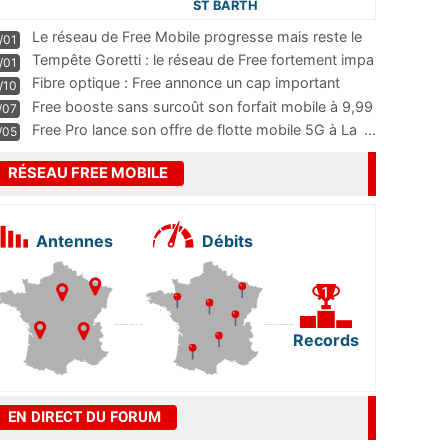
ST BARTH
Le réseau de Free Mobile progresse mais reste le
/01
m
...
Tempête Goretti : le réseau de Free fortement impa
/01
...
Fibre optique : Free annonce un cap important
/10
pass
...
Free booste sans surcoût son forfait mobile à 9,99
/07
...
Free Pro lance son offre de flotte mobile 5G à La
...
/05
RÉSEAU FREE MOBILE
Antennes
Débits
Records
EN DIRECT DU FORUM