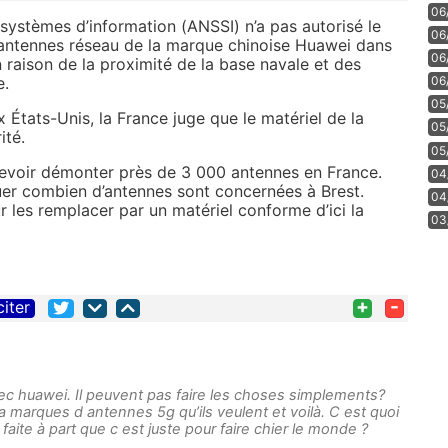
06
 systèmes d’information (ANSSI) n’a pas autorisé le
06
 antennes réseau de la marque chinoise Huawei dans
06
n raison de la proximité de la base navale et des
e.
06
05
États-Unis, la France juge que le matériel de la
05
ité.
05
evoir démonter près de 3 000 antennes en France.
04
quer combien d’antennes sont concernées à Brest.
04
 les remplacer par un matériel conforme d’ici la
03
+
-
citer
avec huawei. Il peuvent pas faire les choses simplements?
 marques d antennes 5g qu’ils veulent et voilà. C est quoi
aite à part que c est juste pour faire chier le monde ?