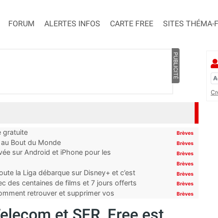
FORUM
ALERTES INFOS
CARTE FREE
SITES THÉMA-
PUBLICITÉ
Cr
 gratuite
Brèves
t au Bout du Monde
Brèves
ivée sur Android et iPhone pour les
Brèves
Brèves
oute la Liga débarque sur Disney+ et c’est
Brèves
 des centaines de films et 7 jours offerts
Brèves
 comment retrouver et supprimer vos
Brèves
elecom et SFR, Free est