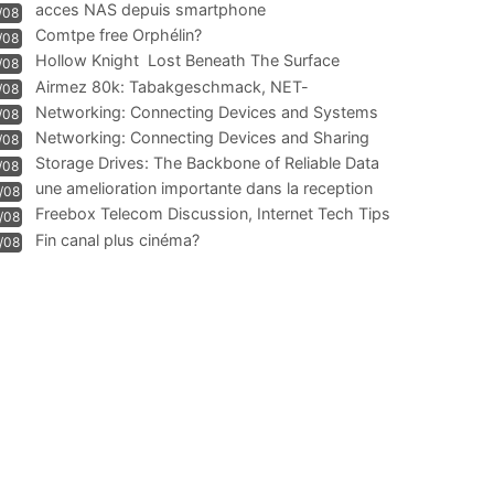
acces NAS depuis smartphone
/08
Comtpe free Orphélin?
/08
Hollow Knight  Lost Beneath The Surface
/08
Airmez 80k: Tabakgeschmack, NET-
/08
Technologie und Leistung im
Networking: Connecting Devices and Systems
/08
Networking: Connecting Devices and Sharing
/08
Information
Storage Drives: The Backbone of Reliable Data
/08
Management
une amelioration importante dans la reception
/08
WIFI
Freebox Telecom Discussion, Internet Tech Tips
/08
Communi
Fin canal plus cinéma?
/08