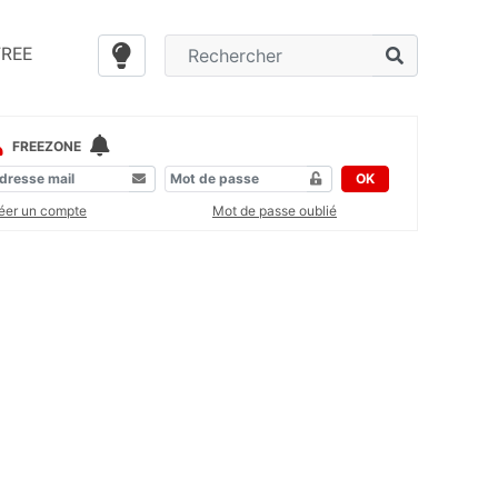
FREE
FREEZONE
OK
éer un compte
Mot de passe oublié