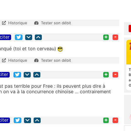
Historique
Tester son débit
+
-
citer
anqué (toi et ton cerveau)
Historique
Tester son débit
T
+
-
citer
B
a
O
 pas terrible pour Free : ils peuvent plus dire à
t
n on va à la concurrence chinoise ... contrairement
+
-
citer