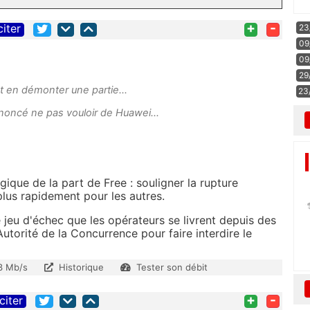
+
-
citer
23
09
09
29
 en démonter une partie...
23
 annoncé ne pas vouloir de Huawei...
ique de la part de Free : souligner la rupture
plus rapidement pour les autres.
jeu d'échec que les opérateurs se livrent depuis des
Autorité de la Concurrence pour faire interdire le
3 Mb/s
Historique
Tester son débit
+
-
citer