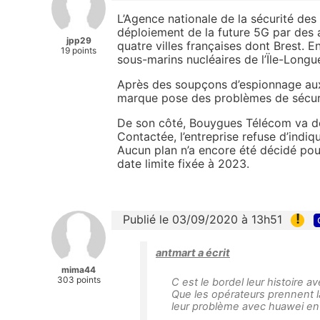
L’Agence nationale de la sécurité des
déploiement de la future 5G par des
jpp29
quatre villes françaises dont Brest. E
19 points
sous-marins nucléaires de l’Ïle-Longu
Après des soupçons d’espionnage aux 
marque pose des problèmes de sécur
De son côté, Bouygues Télécom va d
Contactée, l’entreprise refuse d’indi
Aucun plan n’a encore été décidé pour
date limite fixée à 2023.
!
Publié le 03/09/2020 à 13h51
antmart a écrit
mima44
303 points
C est le bordel leur histoire 
Que les opérateurs prennent la
leur problème avec huawei en f