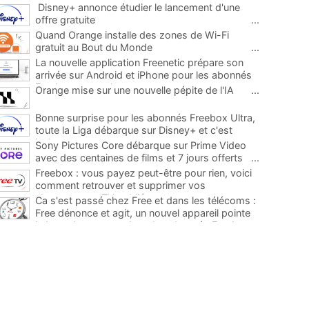
Disney+ annonce étudier le lancement d'une
offre gratuite
...
Quand Orange installe des zones de Wi-Fi
gratuit au Bout du Monde
...
La nouvelle application Freenetic prépare son
arrivée sur Android et iPhone pour les abonnés
Freebox, testez la
...
Orange mise sur une nouvelle pépite de l'IA
...
Bonne surprise pour les abonnés Freebox Ultra,
toute la Liga débarque sur Disney+ et c'est
inclus
...
Sony Pictures Core débarque sur Prime Video
avec des centaines de films et 7 jours offerts
...
Freebox : vous payez peut-être pour rien, voici
comment retrouver et supprimer vos
abonnements TV oubliés
...
Ca s'est passé chez Free et dans les télécoms :
Free dénonce et agit, un nouvel appareil pointe
le bout de son nez chez des abonnés Freebox...
...