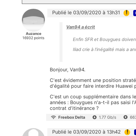
!
Publié le 03/09/2020 à 13h31
Van94 a écrit
Auzance
16932 points
Enfin SFR et Bouygues doivent
Iliad crie à l’inégalité mais a
Bonjour, Van94.
C'est évidemment une position stratég
d'égalité pour faire interdire Huawei 
C'est un coup supplémentaire dans le 
années : Bouygues n'a-t-il pas saisi l'
contrat d'itinérance ?
Freebox Delta
1.77 Gb/s
66
!
Publié le 03/09/2020 à 13h42