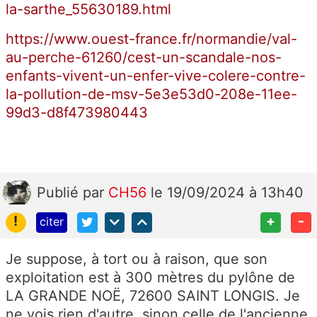
la-sarthe_55630189.html
https://www.ouest-france.fr/normandie/val-
au-perche-61260/cest-un-scandale-nos-
enfants-vivent-un-enfer-vive-colere-contre-
la-pollution-de-msv-5e3e53d0-208e-11ee-
99d3-d8f473980443
Publié
par
CH56
le 19/09/2024 à 13h40
!
+
-
citer
Je suppose, à tort ou à raison, que son
exploitation est à 300 mètres du pylône de
LA GRANDE NOË, 72600 SAINT LONGIS. Je
ne vois rien d'autre, sinon celle de l'ancienne