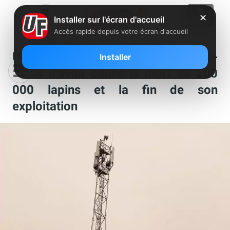
✕
Installer sur l'écran d'accueil
Accès rapide depuis votre écran d'accueil
Un éleveur accuse une antenne-
Installer
relais d’avoir causé la mort de 200
000 lapins et la fin de son
exploitation