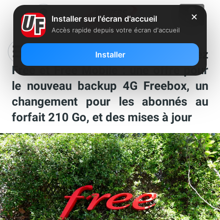
✕
Installer sur l'écran d'accueil
Accès rapide depuis votre écran d'accueil
Les nouveautés de la semaine chez
Installer
Free et Free Mobile : une offre pour
le nouveau backup 4G Freebox, un
changement pour les abonnés au
forfait 210 Go, et des mises à jour