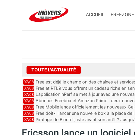
ACCUEIL
FREEZONE
TOUTE L'ACTUALITÉ
Free est déjà le champion des chaînes et services 
07/08
encore au moin...
Free et RTL9 vous offrent un cadeau riche en sens
07/08
l’obtenir
L’application nPerf se met à jour avec une nouvea
07/08
Mobile, Orange, SFR ...
Abonnés Freebox et Amazon Prime : deux nouveau
07/08
Free Mobile lance officiellement les nouveaux Ga
07/08
des promos et des cadeaux
Free doit-il lancer une nouvelle box à la place de
07/08
Piratage de Bloctel juste avant son arrêt ? Jusqu
07/08
auraient fuité
Ericsson lance un logicie