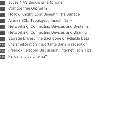
acces NAS depuis smartphone
/08
Comtpe free Orphélin?
/08
Hollow Knight  Lost Beneath The Surface
/08
Airmez 80k: Tabakgeschmack, NET-
/08
Technologie und Leistung im
Networking: Connecting Devices and Systems
/08
Networking: Connecting Devices and Sharing
/08
Information
Storage Drives: The Backbone of Reliable Data
/08
Management
une amelioration importante dans la reception
/08
WIFI
Freebox Telecom Discussion, Internet Tech Tips
/08
Communi
Fin canal plus cinéma?
/08