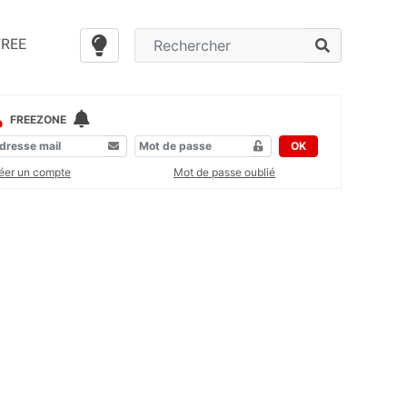
FREE
FREEZONE
OK
éer un compte
Mot de passe oublié