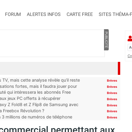
FORUM
ALERTES INFOS
CARTE FREE
SITES THÉMA-
PUBLICITÉ
Cr
TV, mais cette analyse révèle qu’il reste
Brèves
ations fortes, mais il faudra jouer pour
Brèves
uté qui intéressera les abonnés Free
Brèves
x jeux PC offerts à récupérer
Brèves
laxy Z Fold8 et Z Flip8 de Samsung avec
Brèves
 la Freebox Révolution ?
Brèves
’à 3 millions de numéros de téléphone
Brèves
l commercial permettant aux