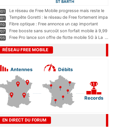
ST BARTH
Le réseau de Free Mobile progresse mais reste le
/01
m
...
Tempête Goretti : le réseau de Free fortement impa
/01
...
Fibre optique : Free annonce un cap important
/10
pass
...
Free booste sans surcoût son forfait mobile à 9,99
/07
...
Free Pro lance son offre de flotte mobile 5G à La
...
/05
RÉSEAU FREE MOBILE
Antennes
Débits
Records
EN DIRECT DU FORUM