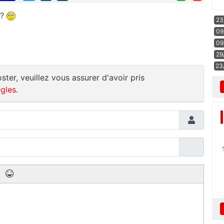
.?
23
09
09
29
23
ster, veuillez vous assurer d'avoir pris
gles
.