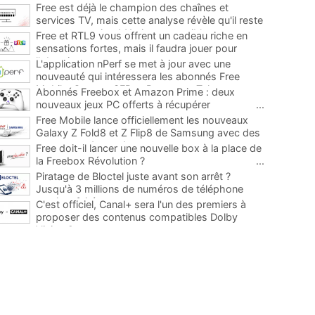
Free est déjà le champion des chaînes et
services TV, mais cette analyse révèle qu'il reste
encore au moins 141 ajouts possibles
...
Free et RTL9 vous offrent un cadeau riche en
sensations fortes, mais il faudra jouer pour
l'obtenir
...
L'application nPerf se met à jour avec une
nouveauté qui intéressera les abonnés Free
Mobile, Orange, SFR et Bouygues Telecom
...
Abonnés Freebox et Amazon Prime : deux
nouveaux jeux PC offerts à récupérer
...
Free Mobile lance officiellement les nouveaux
Galaxy Z Fold8 et Z Flip8 de Samsung avec des
promos et des cadeaux
...
Free doit-il lancer une nouvelle box à la place de
la Freebox Révolution ?
...
Piratage de Bloctel juste avant son arrêt ?
Jusqu'à 3 millions de numéros de téléphone
auraient fuité
...
C'est officiel, Canal+ sera l'un des premiers à
proposer des contenus compatibles Dolby
Vision 2
...