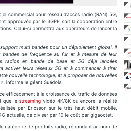
iciel commercial pour réseau d’accès radio (RAN) 5G,
t approuvée par le 3GPP, soit
a coopération entre
l
ions. Celui-ci permettra aux opérateurs de lancer la
n support multi bandes pour un déploiement global. Il
es bandes de fréquence au fur et à mesure de leur
 les radios en bande de base et 5G déjà lancées
u’à activer leurs réseaux 5G et à commencer à tirer
ette nouvelle technologie, et à proposer de nouvelles
 »
, informe le géant Suédois.
ace efficacement à la croissance du trafic de données
l que le
streaming
vidéo 4K/8K ou encore la réalité
éalisée par Ericsson sur le très haut débit mobile,
4G actuelle, de diviser par 10 le coût par gigaoctet.
lle catégorie de produits radio, répondant au nom de