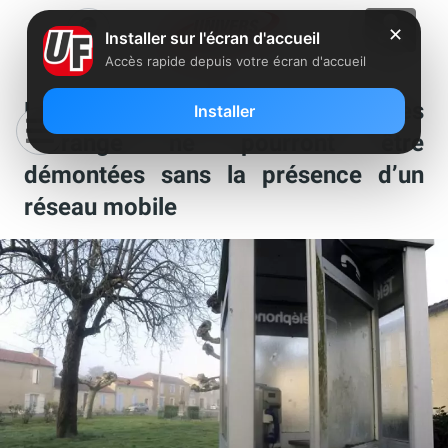
✕
Installer sur l'écran d'accueil
Accès rapide depuis votre écran d'accueil
Les cabines téléphoniques fixes
Installer
d’Orange ne pourront être
démontées sans la présence d’un
réseau mobile