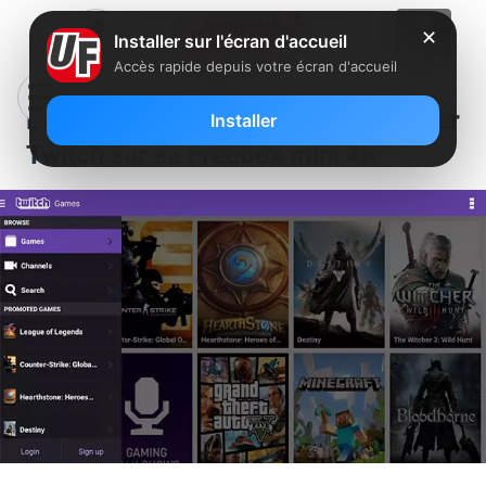
✕
Installer sur l'écran d'accueil
Accès rapide depuis votre écran d'accueil
L’appli de la semaine : regarder
Installer
Twitch sur sa Freebox mini 4K