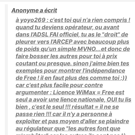
Anonyme a écrit
à yoyo269 : c'est toi qui n'a rien compris !
quand tu deviens opérateur, ou avant
dans l'ADSL FAI officiel, tu as le "droit" de
pleurer vers l'ARCEP avec beaucoup plus
de poids qu'un simple MVNO...et donc de
faire bosser les autres pour toi à prix
coutant ou presque. sinon j'aime bien tes
exemples pour montrer l'indépendance
de Free ! il en faut plus des comme toi :))
car c'est plus facile pour contre
argumenter : Licence WiMax = Free est
seul a avoir une lience nationale, OUI tu lis
bien , c'est le seul !!! résultat = il ne se
passe rien !!! car il n'y a personne à
exploiter et pas moyen d'aller se plaindre
au régulateur que "les autres font que