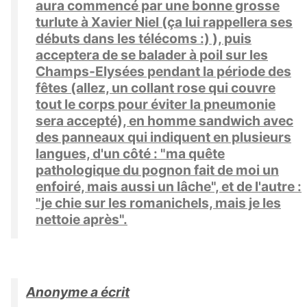
aura commencé par une bonne grosse
turlute à Xavier Niel (ça lui rappellera ses
débuts dans les télécoms :) ), puis
acceptera de se balader à poil sur les
Champs-Elysées pendant la période des
fêtes (allez, un collant rose qui couvre
tout le corps pour éviter la pneumonie
sera accepté), en homme sandwich avec
des panneaux qui indiquent en plusieurs
langues, d'un côté : "ma quête
pathologique du pognon fait de moi un
enfoiré, mais aussi un lâche", et de l'autre :
"je chie sur les romanichels, mais je les
nettoie après".
Anonyme a écrit