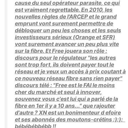
cause du seul opérateur parasite, ce qui
est vraiment regrettable. En 2010, les
nouvelles règles de l'ARCEP et le grand
emprunt vont surement permettre de
débloquer un peu les choses et les seuls
investisseurs sérieux (Orange et SFR)
vont surement avancer un peu plus vite
sur la fibre. Et Free jouera son rôle :
discours pour le régulateur "les autres
sont trop fort, ils doivent payer tout le
réseau et je veux un accès à prix coutant à
ce nouveau réseau fibre sans rien payer"
discours télé : "Free est le FAI le moins
cher du marché et seul à innover,
souvenez vous c'est lui qui a parlé de la
fibre en 1er il y a 10 ans..." que rajouter
d'autre ? XN est un bonimenteur d efoire
et ses abonnés des moutons-crétins :):):
bébébébbébb !!