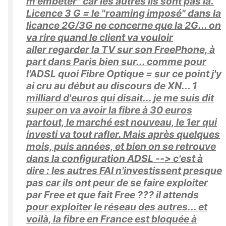
m'embêter" car les autres ils sont pas là.
Licence 3 G = le "roaming imposé" dans la
licance 2G/3G ne concerne que la 2G... on
va rire quand le client va vouloir
aller regarder la TV sur son FreePhone, à
part dans Paris bien sur... comme pour
l'ADSL quoi Fibre Optique = sur ce point j'y
ai cru au début au discours de XN... 1
milliard d'euros qui disait... je me suis dit
super on va avoir la fibre à 30 euros
partout, le marché est nouveau, le 1er qui
investi va tout rafler. Mais après quelques
mois, puis années, et bien on se retrouve
dans la configuration ADSL --> c'est à
dire : les autres FAI n'investissent presque
pas car ils ont peur de se faire exploiter
par Free et que fait Free ??? il attends
pour exploiter le réseau des autres... et
voilà, la fibre en France est bloquée à