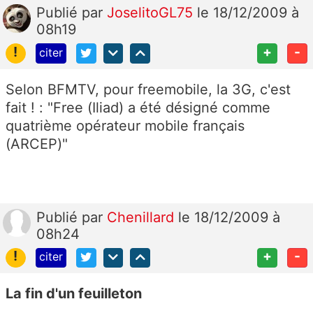
Publié
par
JoselitoGL75
le 18/12/2009 à
08h19
!
+
-
citer
Selon BFMTV, pour freemobile, la 3G, c'est
fait ! : "Free (Iliad) a été désigné comme
quatrième opérateur mobile français
(ARCEP)"
Publié
par
Chenillard
le 18/12/2009 à
08h24
!
+
-
citer
La fin d'un feuilleton