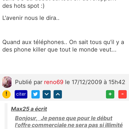
des hots spot :)
L'avenir nous le dira..
Quand aux téléphones.. On sait tous qu'il y a
des phone killer que tout le monde veut...
Publié
par
reno69
le 17/12/2009 à 15h42
!
+
-
citer
Max25 a écrit
Bonjour, Je pense que pour le début
l'offre commerciale ne sera pas si illimité