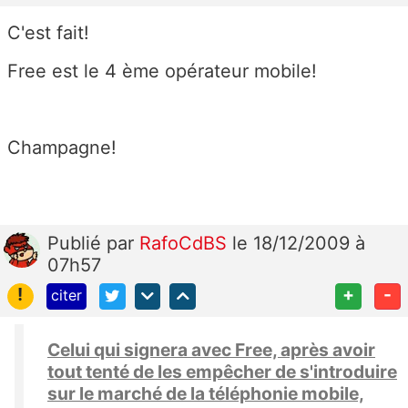
C'est fait!
Free est le 4 ème opérateur mobile!
Champagne!
Publié
par
RafoCdBS
le 18/12/2009 à
07h57
!
+
-
citer
Celui qui signera avec Free, après avoir
tout tenté de les empêcher de s'introduire
sur le marché de la téléphonie mobile,