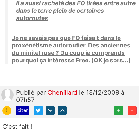
Il a aussi racheté des FO tirées entre autre
dans le terre plein de certaines
autoroutes
Je ne savais pas que FO faisait dans le
proxénétisme autoroutier. Des anciennes
du minitel rose ? Du coup je comprends
pourquoi ça intéresse Free. (OK je sors...)
Publié
par
Chenillard
le 18/12/2009 à
07h57
!
+
-
citer
C'est fait !