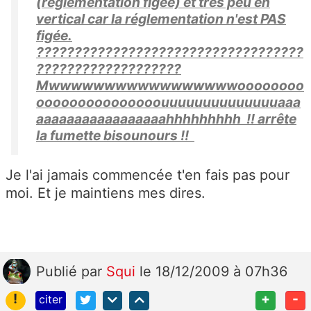
(réglementation figée) et très peu en
vertical car la réglementation n'est PAS
figée.
???????????????????????????????????
???????????????????
Mwwwwwwwwwwwwwwwwwoooooooo
ooooooooooooooouuuuuuuuuuuuuuaaa
aaaaaaaaaaaaaaaaahhhhhhhhh !! arrête
la fumette bisounours !!
Je l'ai jamais commencée t'en fais pas pour
moi. Et je maintiens mes dires.
Publié
par
Squi
le 18/12/2009 à 07h36
!
+
-
citer