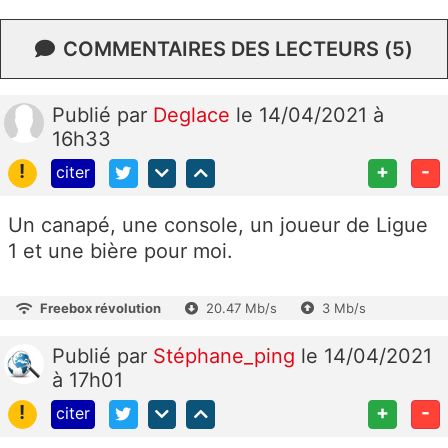
COMMENTAIRES DES LECTEURS (5)
Publié
par
Deglace
le 14/04/2021 à
16h33
!
+
-
citer
Un canapé, une console, un joueur de Ligue
1 et une bière pour moi.
Freebox révolution
20.47 Mb/s
3 Mb/s
Publié
par
Stéphane_ping
le 14/04/2021
à 17h01
!
+
-
citer