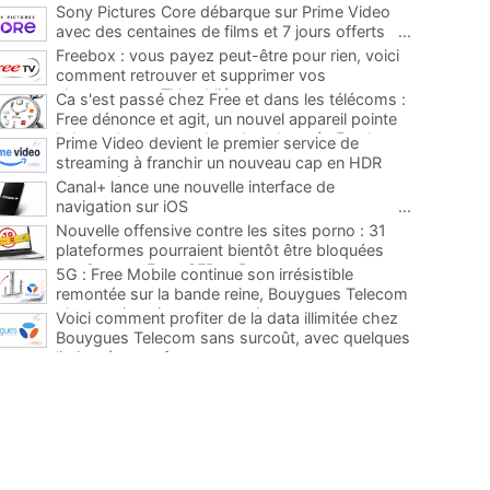
Sony Pictures Core débarque sur Prime Video
avec des centaines de films et 7 jours offerts
...
Freebox : vous payez peut-être pour rien, voici
comment retrouver et supprimer vos
abonnements TV oubliés
...
Ca s'est passé chez Free et dans les télécoms :
Free dénonce et agit, un nouvel appareil pointe
le bout de son nez chez des abonnés Freebox...
Prime Video devient le premier service de
...
streaming à franchir un nouveau cap en HDR
avec ce lancement
...
Canal+ lance une nouvelle interface de
navigation sur iOS
...
Nouvelle offensive contre les sites porno : 31
plateformes pourraient bientôt être bloquées
par Orange, Free, SFR et Bouygues
...
5G : Free Mobile continue son irrésistible
remontée sur la bande reine, Bouygues Telecom
plus que jamais sous pression
...
Voici comment profiter de la data illimitée chez
Bouygues Telecom sans surcoût, avec quelques
limites à connaître
...