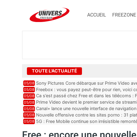
ACCUEIL
FREEZONE
TOUTE L'ACTUALITÉ
Sony Pictures Core débarque sur Prime Video avec
05/08
Freebox : vous payez peut-être pour rien, voici
05/08
abonnements TV oubliés
Ca s’est passé chez Free et dans les télécoms : F
05/08
pointe le bout de...
Prime Video devient le premier service de strea
05/08
ce lancement
Canal+ lance une nouvelle interface de navigation
05/08
Nouvelle offensive contre les sites porno : 31 pl
05/08
par Orange, Free, SF...
5G : Free Mobile continue son irrésistible remon
05/08
plus que jamais sous pr...
Free : encore une nouvell