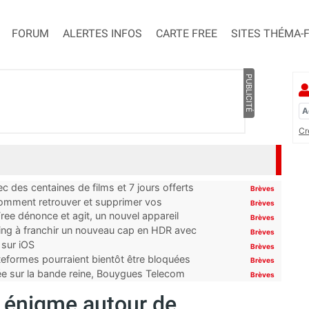
FORUM
ALERTES INFOS
CARTE FREE
SITES THÉMA-
PUBLICITÉ
Cr
 des centaines de films et 7 jours offerts
Brèves
 comment retrouver et supprimer vos
Brèves
ree dénonce et agit, un nouvel appareil
Brèves
ming à franchir un nouveau cap en HDR avec
Brèves
 sur iOS
Brèves
ateformes pourraient bientôt être bloquées
Brèves
tée sur la bande reine, Bouygues Telecom
Brèves
e énigme autour de