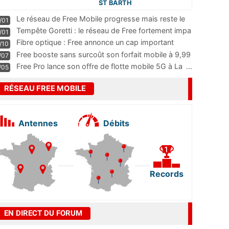
ST BARTH
Le réseau de Free Mobile progresse mais reste le
/01
m
...
Tempête Goretti : le réseau de Free fortement impa
/01
...
Fibre optique : Free annonce un cap important
/10
pass
...
Free booste sans surcoût son forfait mobile à 9,99
/07
...
Free Pro lance son offre de flotte mobile 5G à La
...
/05
RÉSEAU FREE MOBILE
Antennes
Débits
Records
EN DIRECT DU FORUM