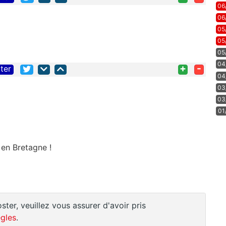
06
06
05
05
05
04
+
-
iter
04
03
03
01
 en Bretagne !
ster, veuillez vous assurer d'avoir pris
gles
.