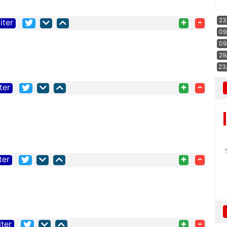
+
-
23
iter
09
09
29
23
+
-
ter
+
-
ter
+
-
iter