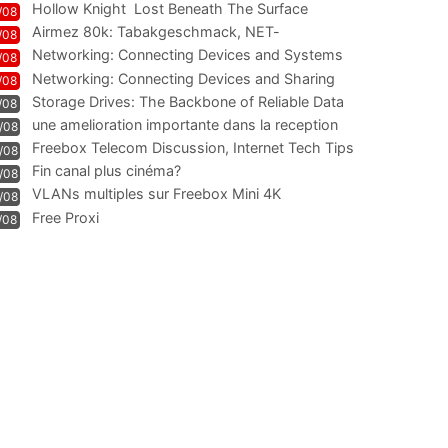
Hollow Knight  Lost Beneath The Surface
/08
Airmez 80k: Tabakgeschmack, NET-
/08
Technologie und Leistung im
Networking: Connecting Devices and Systems
/08
Networking: Connecting Devices and Sharing
/08
Information
Storage Drives: The Backbone of Reliable Data
/08
Management
une amelioration importante dans la reception
/08
WIFI
Freebox Telecom Discussion, Internet Tech Tips
/08
Communi
Fin canal plus cinéma?
/08
VLANs multiples sur Freebox Mini 4K
/08
Free Proxi
/08