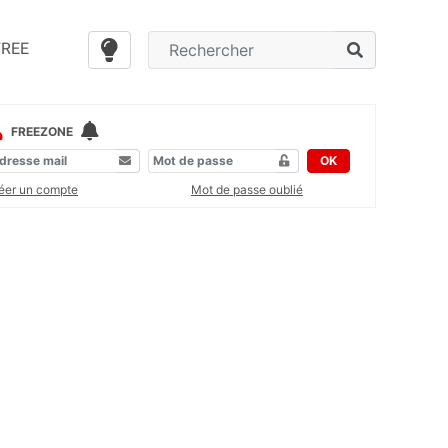
FREE
FREEZONE
OK
éer un compte
Mot de passe oublié