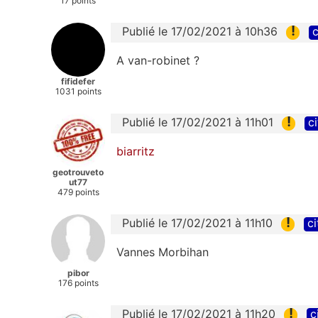
17 points
!
Publié le 17/02/2021 à 10h36
c
A van-robinet ?
fifidefer
1031 points
!
Publié le 17/02/2021 à 11h01
ci
biarritz
geotrouveto
ut77
479 points
!
Publié le 17/02/2021 à 11h10
ci
Vannes Morbihan
pibor
176 points
!
Publié le 17/02/2021 à 11h20
c