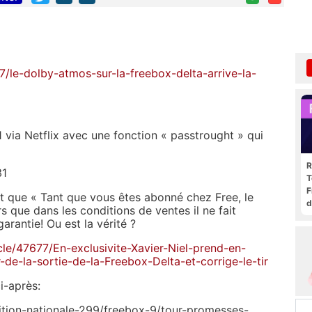
/le-dolby-atmos-sur-la-freebox-delta-arrive-la-
 via Netflix avec une fonction « passtrought » qui
R
31
T
F
nt que « Tant que vous êtes abonné chez Free, le
d
rs que dans les conditions de ventes il ne fait
arantie! Ou est la vérité ?
le/47677/En-exclusivite-Xavier-Niel-prend-en-
e-la-sortie-de-la-Freebox-Delta-et-corrige-le-tir
i-après:
ition-nationale-299/freebox-9/tour-promesses-