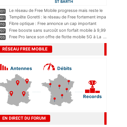
ST BARTH
Le réseau de Free Mobile progresse mais reste le
/01
m
...
Tempête Goretti : le réseau de Free fortement impa
/01
...
Fibre optique : Free annonce un cap important
/10
pass
...
Free booste sans surcoût son forfait mobile à 9,99
/07
...
Free Pro lance son offre de flotte mobile 5G à La
...
/05
RÉSEAU FREE MOBILE
Antennes
Débits
Records
EN DIRECT DU FORUM