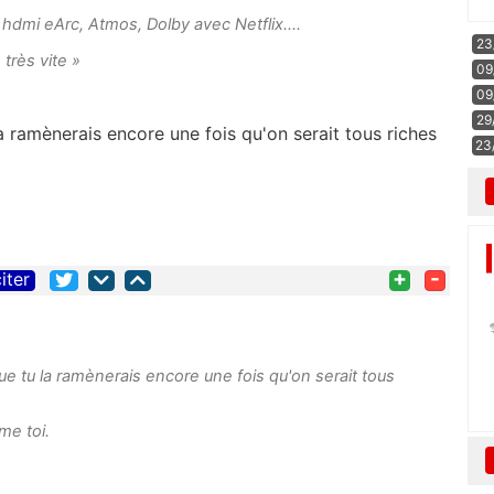
e hdmi eArc, Atmos, Dolby avec Netflix....
23
 très vite »
09
09
29
a ramènerais encore une fois qu'on serait tous riches
23
.
+
-
iter
ue tu la ramènerais encore une fois qu'on serait tous
lme toi.