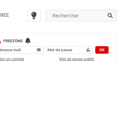
FREE
FREEZONE
OK
éer un compte
Mot de passe oublié