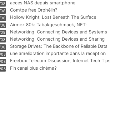
acces NAS depuis smartphone
/08
Comtpe free Orphélin?
/08
Hollow Knight  Lost Beneath The Surface
/08
Airmez 80k: Tabakgeschmack, NET-
/08
Technologie und Leistung im
Networking: Connecting Devices and Systems
/08
Networking: Connecting Devices and Sharing
/08
Information
Storage Drives: The Backbone of Reliable Data
/08
Management
une amelioration importante dans la reception
/08
WIFI
Freebox Telecom Discussion, Internet Tech Tips
/08
Communi
Fin canal plus cinéma?
/08