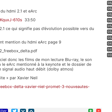
06
06
 du hdmi 2.1 et eArc
06
FKquxJ-610s
33:50
06
05
.1 ce qui signifie pas d’évolution possible vers du
05
05
sant mention du hdmi eArc page 9
04
04
12_freebox_delta.pdf
03
el donc les films de mon lecture Blu-ray, le son
a le eArc mentionné à la keynote et le dossier de
un signal audio haut débit (dolby atmos)
ite » par Xavier Neil
freebox-delta-xavier-niel-promet-3-nouveautes-
+
-
iter