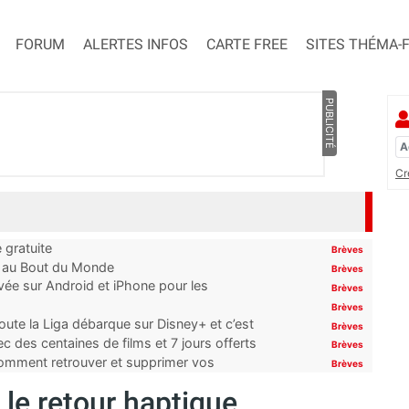
FORUM
ALERTES INFOS
CARTE FREE
SITES THÉMA-
PUBLICITÉ
Cr
 gratuite
Brèves
t au Bout du Monde
Brèves
ivée sur Android et iPhone pour les
Brèves
Brèves
oute la Liga débarque sur Disney+ et c’est
Brèves
 des centaines de films et 7 jours offerts
Brèves
 comment retrouver et supprimer vos
Brèves
 le retour haptique