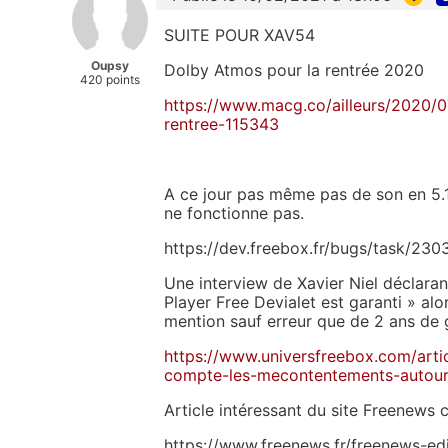
SUITE POUR XAV54
Oupsy
Dolby Atmos pour la rentrée 2020
420 points
https://www.macg.co/ailleurs/2020/07
rentree-115343
A ce jour pas même pas de son en 5.1
ne fonctionne pas.
https://dev.freebox.fr/bugs/task/230
Une interview de Xavier Niel déclara
Player Free Devialet est garanti » alo
mention sauf erreur que de 2 ans de g
https://www.universfreebox.com/artic
compte-les-mecontentements-autour-d
Article intéressant du site Freenews c
https://www.freenews.fr/freenews-ed