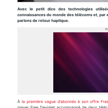
Avec le petit dico des technologies utilisé
connaissances du monde des télécoms et, par ex
parlons de retour haptique.
Pu
À
la première vague d’abonnés à son offre Fre
player Free Devialet accompagné de deux télé