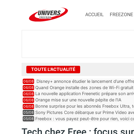
ACCUEIL
FREEZONE
TOUTE L'ACTUALITÉ
Disney+ annonce étudier le lancement d’une offre
06/08
Quand Orange installe des zones de Wi-Fi gratui
06/08
La nouvelle application Freenetic prépare son arr
06/08
abonnés Freebox, testez la
Orange mise sur une nouvelle pépite de l’IA
06/08
Bonne surprise pour les abonnés Freebox Ultra, t
06/08
inclus
Sony Pictures Core débarque sur Prime Video avec
05/08
Freebox : vous payez peut-être pour rien, voici
05/08
abonnements TV oubliés
Tech chez Free : focus sur