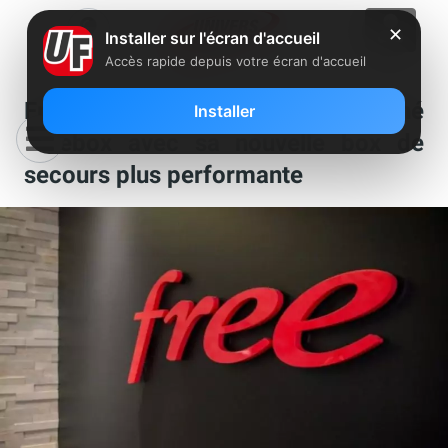
✕
Installer sur l'écran d'accueil
Accès rapide depuis votre écran d'accueil
Free met à jour l’Espace Abonné
Installer
Freebox avec sa nouvelle box de
secours plus performante