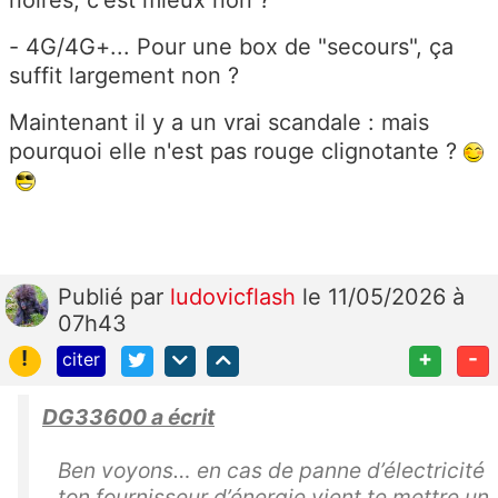
- 4G/4G+... Pour une box de "secours", ça
suffit largement non ?
Maintenant il y a un vrai scandale : mais
pourquoi elle n'est pas rouge clignotante ?
Publié
par
ludovicflash
le 11/05/2026 à
07h43
!
+
-
citer
DG33600 a écrit
Ben voyons… en cas de panne d’électricité
ton fournisseur d’énergie vient te mettre un