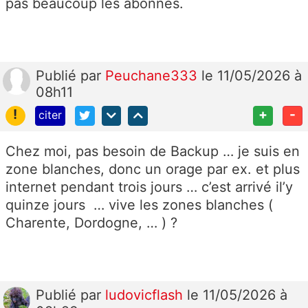
pas beaucoup les abonnés.
Publié
par
Peuchane333
le 11/05/2026 à
08h11
!
+
-
citer
Chez moi, pas besoin de Backup … je suis en
zone blanches, donc un orage par ex. et plus
internet pendant trois jours … c’est arrivé il’y
quinze jours … vive les zones blanches (
Charente, Dordogne, … ) ?
Publié
par
ludovicflash
le 11/05/2026 à