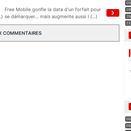
09
Free Mobile gonfle la data d'un forfait pour
09
.)
se démarquer… mais augmente aussi l (...)
29
23
X COMMENTAIRES
06
06