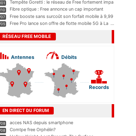
m
...
Tempête Goretti : le réseau de Free fortement impa
/01
...
Fibre optique : Free annonce un cap important
/10
pass
...
Free booste sans surcoût son forfait mobile à 9,99
/07
...
Free Pro lance son offre de flotte mobile 5G à La
...
/05
RÉSEAU FREE MOBILE
Antennes
Débits
Records
EN DIRECT DU FORUM
acces NAS depuis smartphone
/08
Comtpe free Orphélin?
/08