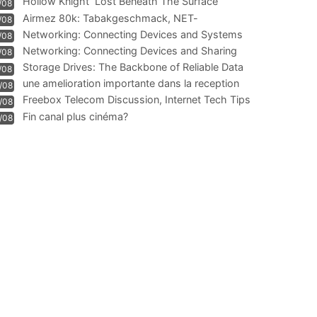
Hollow Knight  Lost Beneath The Surface
/08
Airmez 80k: Tabakgeschmack, NET-
/08
Technologie und Leistung im
Networking: Connecting Devices and Systems
/08
Networking: Connecting Devices and Sharing
/08
Information
Storage Drives: The Backbone of Reliable Data
/08
Management
une amelioration importante dans la reception
/08
WIFI
Freebox Telecom Discussion, Internet Tech Tips
/08
Communi
Fin canal plus cinéma?
/08