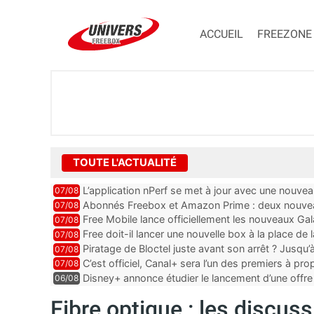
ACCUEIL
FREEZONE
TOUTE L'ACTUALITÉ
L’application nPerf se met à jour avec une nouvea
07/08
Mobile, Orange, SFR ...
Abonnés Freebox et Amazon Prime : deux nouveau
07/08
Free Mobile lance officiellement les nouveaux Ga
07/08
des promos et des cadeaux
Free doit-il lancer une nouvelle box à la place de
07/08
Piratage de Bloctel juste avant son arrêt ? Jusqu
07/08
auraient fuité
C’est officiel, Canal+ sera l’un des premiers à 
07/08
Vision 2
Disney+ annonce étudier le lancement d’une offre 
06/08
Fibre optique : les discus