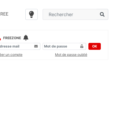
FREE
FREEZONE
OK
éer un compte
Mot de passe oublié