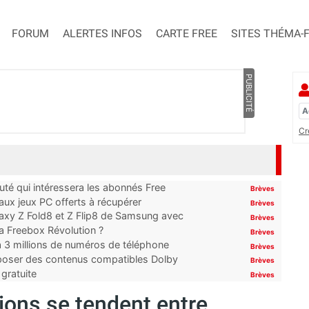
FORUM
ALERTES INFOS
CARTE FREE
SITES THÉMA-
PUBLICITÉ
Cr
uté qui intéressera les abonnés Free
Brèves
x jeux PC offerts à récupérer
Brèves
laxy Z Fold8 et Z Flip8 de Samsung avec
Brèves
 la Freebox Révolution ?
Brèves
’à 3 millions de numéros de téléphone
Brèves
proposer des contenus compatibles Dolby
Brèves
gratuite
Brèves
sions se tendent entre