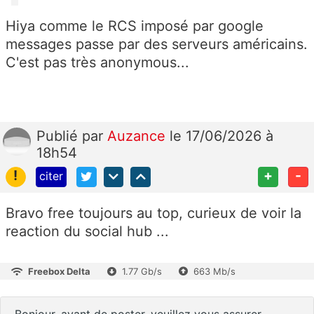
Hiya comme le RCS imposé par google
messages passe par des serveurs américains.
C'est pas très anonymous...
Publié
par
Auzance
le 17/06/2026 à
18h54
!
+
-
citer
Bravo free toujours au top, curieux de voir la
reaction du social hub ...
Freebox Delta
1.77 Gb/s
663 Mb/s
Bonjour, avant de poster, veuillez vous assurer