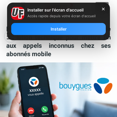
✕
Installer sur l'écran d'accueil
Accès rapide depuis votre écran d'accueil
Bouygues Telecom lance une
Installer
évolution technique pour mettre fin
aux appels inconnus chez ses
abonnés mobile