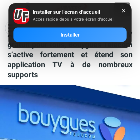
✕
Installer sur l'écran d'accueil
Accès rapide depuis votre écran d'accueil
Après le lancement de Free TV
Installer
gratuit pour tous, Bouygues Telecom
s’active fortement et étend son
application TV à de nombreux
supports