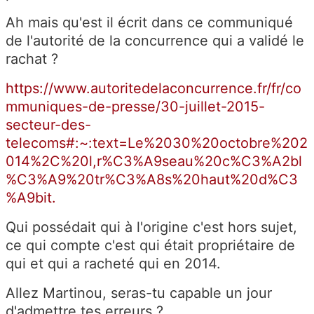
Ah mais qu'est il écrit dans ce communiqué
de l'autorité de la concurrence qui a validé le
rachat ?
https://www.autoritedelaconcurrence.fr/fr/co
mmuniques-de-presse/30-juillet-2015-
secteur-des-
telecoms#:~:text=Le%2030%20octobre%202
014%2C%20l,r%C3%A9seau%20c%C3%A2bl
%C3%A9%20tr%C3%A8s%20haut%20d%C3
%A9bit.
Qui possédait qui à l'origine c'est hors sujet,
ce qui compte c'est qui était propriétaire de
qui et qui a racheté qui en 2014.
Allez Martinou, seras-tu capable un jour
d'admettre tes erreurs ?