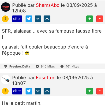
Publié
par
ShamsAbd
le 08/09/2025 à
12h08
!
+
-
citer
SFR, alalaaaa... avec sa fameuse fausse fibre
!
ça avait fait couler beaucoup d'encre à
l'époque !
Freebox Delta
946 Mb/s
461 Mb/s
Publié
par
Edsetton
le 08/09/2025 à
13h07
!
+
-
citer
Ha le petit martin.