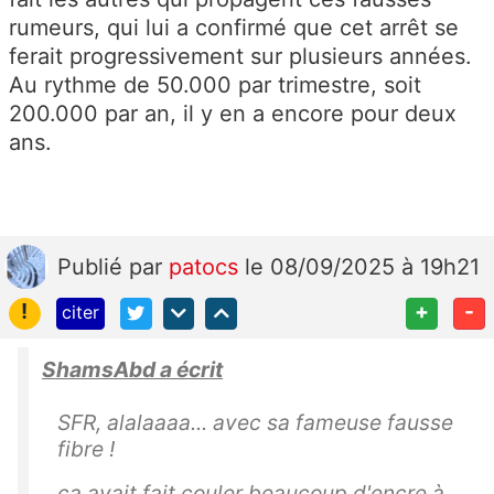
rumeurs, qui lui a confirmé que cet arrêt se
ferait progressivement sur plusieurs années.
Au rythme de 50.000 par trimestre, soit
200.000 par an, il y en a encore pour deux
ans.
Publié
par
patocs
le 08/09/2025 à 19h21
!
+
-
citer
ShamsAbd a écrit
SFR, alalaaaa... avec sa fameuse fausse
fibre !
ça avait fait couler beaucoup d'encre à