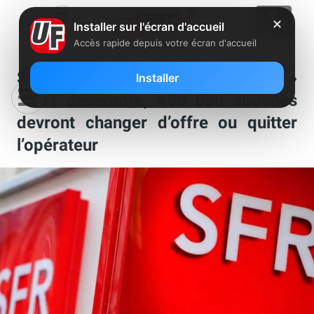
✕
Installer sur l'écran d'accueil
Accès rapide depuis votre écran d'accueil
SFR mettra fin à sa « fausse fibre »
Installer
le 31 décembre, 400 000 abonnés
devront changer d’offre ou quitter
l’opérateur