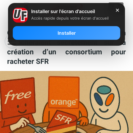
✕
Installer sur l'écran d'accueil
Accès rapide depuis votre écran d'accueil
Orange, Free et Bouygues Telecom
Installer
plancheraient secrètement sur la
création d’un consortium pour
racheter SFR