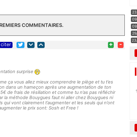
23
09
PREMIERS COMMENTAIRES.
09
29
23
+
-
citer
ntation surprise
mme ça vous allez mieux comprendre le piège et tu t’es
son dans un hameçon après une augmentation de ton
5€ de frais de résiliation et comme tu n’as pas réfléchir
 par la méthode Bouygues faut ni aller chez Bouygues ni
s qui vont clairement t’augmenter et les seuls qui n’ont
 augmenter le prix sont: Sosh et Free !