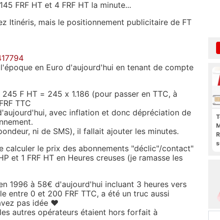
45 FRF HT et 4 FRF HT la minute...
z Itinéris, mais le positionnement publicitaire de FT
2417794
 l'époque en Euro d'aujourd'hui en tenant de compte
 245 F HT = 245 x 1.186 (pour passer en TTC, à
 FRF TTC
aujourd'hui, avec inflation et donc dépréciation de
T
onnement.
M
épondeur, ni de SMS), il fallait ajouter les minutes.
R
s
se calculer le prix des abonnements "déclic"/contact"
l
HP et 1 FRF HT en Heures creuses (je ramasse les
p
b
en 1996 à 58€ d'aujourd'hui incluant 3 heures vers
ble entre 0 et 200 FRF TTC, a été un truc aussi
'avez pas idée ♥
les autres opérateurs étaient hors forfait à