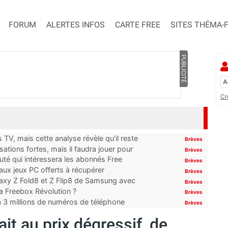
FORUM
ALERTES INFOS
CARTE FREE
SITES THÉMA-
PUBLICITÉ
Cr
TV, mais cette analyse révèle qu’il reste
Brèves
ations fortes, mais il faudra jouer pour
Brèves
uté qui intéressera les abonnés Free
Brèves
x jeux PC offerts à récupérer
Brèves
laxy Z Fold8 et Z Flip8 de Samsung avec
Brèves
 la Freebox Révolution ?
Brèves
’à 3 millions de numéros de téléphone
Brèves
it au prix dégressif, de