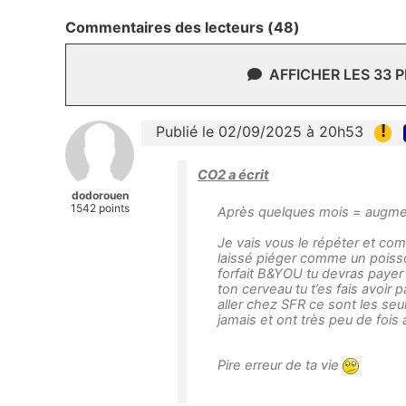
Commentaires des lecteurs (48)
AFFICHER LES 33 
!
Publié le 02/09/2025 à 20h53
CO2 a écrit
dodorouen
1542 points
Après quelques mois = augme
Je vais vous le répéter et co
laissé piéger comme un pois
forfait B&YOU tu devras payer 
ton cerveau tu t’es fais avoir
aller chez SFR ce sont les seul
jamais et ont très peu de fois
Pire erreur de ta vie