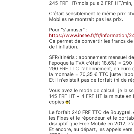
245 FRF HT/mois puis 2 FRF HT/min, 1
C'était sensiblement le même prix che
Mobiles ne montrait pas les prix.
Pour "s'amuser" :
https://www.insee.fr/fr/information/
Ca permet de convertir les francs de
de l'inflation.
SFR/Itinéris : abonnement mensuel de
l'époque la TVA c'était 18.6%) = 290
290 FRF TTC l'abonnement, en euro d'
la monnaie = 70,35 € TTC juste l'ab
Et il n'existait pas de forfait (ni de r
Vous avez le mode de calcul : je lais
145 FRF HT + 4 FRF HT la minute en 
copies
)
Le forfait 240 FRF TTC de Bouygtel, 
les Fixes et le répondeur, et le porta
disruptif que Free Mobile en 2012, z
Et encore, au départ, les appels vers 