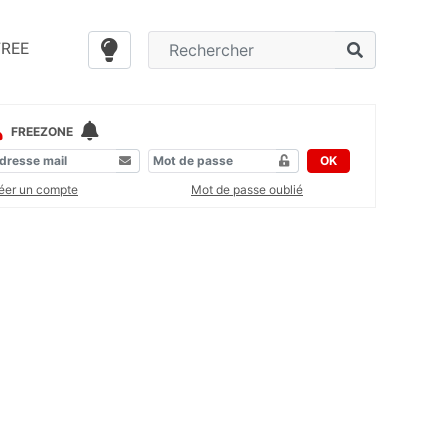
FREE
FREEZONE
OK
éer un compte
Mot de passe oublié