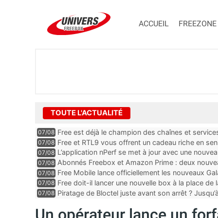
ACCUEIL
FREEZONE
TOUTE L'ACTUALITÉ
Free est déjà le champion des chaînes et services 
07/08
encore au moin...
Free et RTL9 vous offrent un cadeau riche en sens
07/08
l’obtenir
L’application nPerf se met à jour avec une nouvea
07/08
Mobile, Orange, SFR ...
Abonnés Freebox et Amazon Prime : deux nouveau
07/08
Free Mobile lance officiellement les nouveaux Ga
07/08
des promos et des cadeaux
Free doit-il lancer une nouvelle box à la place de
07/08
Piratage de Bloctel juste avant son arrêt ? Jusqu
07/08
auraient fuité
Un opérateur lance un forfa