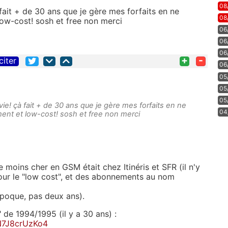
08
fait + de 30 ans que je gère mes forfaits en ne
08
ow-cost! sosh et free non merci
06
06
06
+
-
citer
06
05
05
05
ie! çà fait + de 30 ans que je gère mes forfaits en ne
04
nt et low-cost! sosh et free non merci
e moins cher en GSM était chez Itinéris et SFR (il n'y
pour le "low cost", et des abonnements au nom
'époque, pas deux ans).
de 1994/1995 (il y a 30 ans) :
N7J8crUzKo4