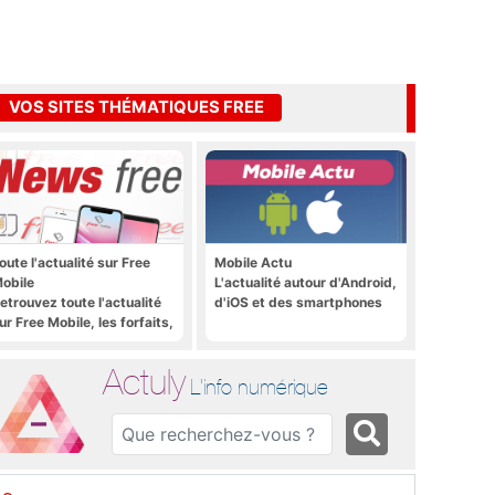
VOS SITES THÉMATIQUES FREE
oute l'actualité sur Free
Mobile Actu
obile
L'actualité autour d'Android,
etrouvez toute l'actualité
d'iOS et des smartphones
ur Free Mobile, les forfaits,
e déploiement 4G, 5G, les
romos, les nouveautés et
Actuly
ien plus encore
L'info numérique