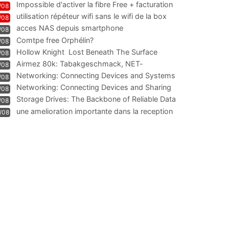
Impossible d'activer la fibre Free + facturation
/08
résiliation
utilisation répéteur wifi sans le wifi de la box
/08
acces NAS depuis smartphone
/08
Comtpe free Orphélin?
/08
Hollow Knight  Lost Beneath The Surface
/08
Airmez 80k: Tabakgeschmack, NET-
/08
Technologie und Leistung im
Networking: Connecting Devices and Systems
/08
Networking: Connecting Devices and Sharing
/08
Information
Storage Drives: The Backbone of Reliable Data
/08
Management
une amelioration importante dans la reception
/08
WIFI