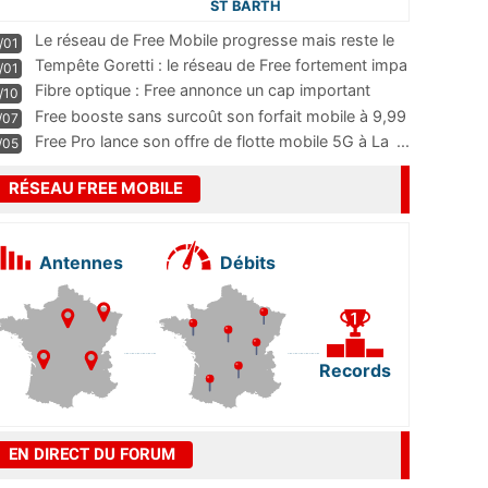
ST BARTH
Le réseau de Free Mobile progresse mais reste le
/01
m
...
Tempête Goretti : le réseau de Free fortement impa
/01
...
Fibre optique : Free annonce un cap important
/10
pass
...
Free booste sans surcoût son forfait mobile à 9,99
/07
...
Free Pro lance son offre de flotte mobile 5G à La
...
/05
RÉSEAU FREE MOBILE
Antennes
Débits
Records
EN DIRECT DU FORUM