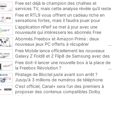
Free est déjà le champion des chaînes et
services TV, mais cette analyse révèle qu'il reste
encore au moins 141 ajouts possibles
...
Free et RTL9 vous offrent un cadeau riche en
sensations fortes, mais il faudra jouer pour
l'obtenir
...
L'application nPerf se met à jour avec une
nouveauté qui intéressera les abonnés Free
Mobile, Orange, SFR et Bouygues Telecom
...
Abonnés Freebox et Amazon Prime : deux
nouveaux jeux PC offerts à récupérer
...
Free Mobile lance officiellement les nouveaux
Galaxy Z Fold8 et Z Flip8 de Samsung avec des
promos et des cadeaux
...
Free doit-il lancer une nouvelle box à la place de
la Freebox Révolution ?
...
Piratage de Bloctel juste avant son arrêt ?
Jusqu'à 3 millions de numéros de téléphone
auraient fuité
...
C'est officiel, Canal+ sera l'un des premiers à
proposer des contenus compatibles Dolby
Vision 2
...