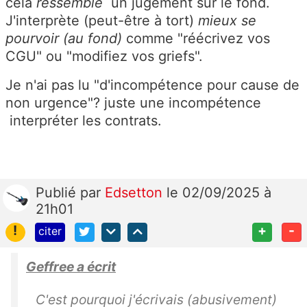
cela
ressemble
un jugement sur le fond.
J'interprète (peut-être à tort)
mieux se
pourvoir (au fond)
comme
"réécrivez vos
CGU" ou "modifiez vos griefs".
Je n'ai pas lu "d'incompétence pour cause de
non urgence"? juste une incompétence
interpréter les contrats.
Publié
par
Edsetton
le 02/09/2025 à
21h01
!
+
-
citer
Geffree a écrit
C'est pourquoi j'écrivais (abusivement)