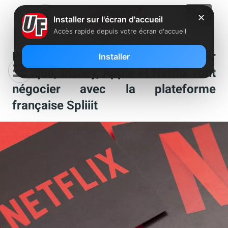
✕
Installer sur l'écran d'accueil
Accès rapide depuis votre écran d'accueil
Partage de compte : après l’avoir
Installer
attaqué, Disney, Apple et Netflix vont
négocier avec la plateforme
française Spliiit