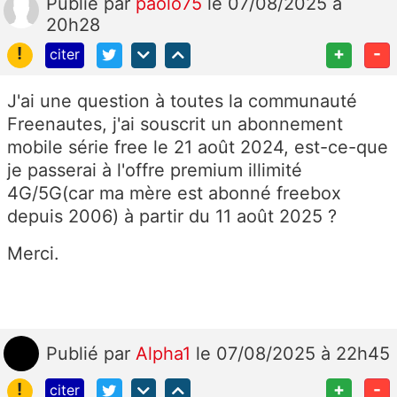
Publié
par
paolo75
le 07/08/2025 à
20h28
!
+
-
citer
J'ai une question à toutes la communauté
Freenautes, j'ai souscrit un abonnement
mobile série free le 21 août 2024, est-ce-que
je passerai à l'offre premium illimité
4G/5G(car ma mère est abonné freebox
depuis 2006) à partir du 11 août 2025 ?
Merci.
Publié
par
Alpha1
le 07/08/2025 à 22h45
!
+
-
citer