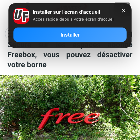
✕
Installer sur l'écran d'accueil
Accès rapide depuis votre écran d'accueil
Free avertit de la fin du Free Wi-Fi
Installer
Secure sur les espaces abonné
Freebox, vous pouvez désactiver
votre borne