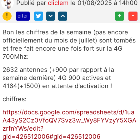
Publié
par
cliclem
le 01/08/2025 à 14h00
!
+
-
citer
Bon les chiffres de la semaine (pas encore
officiellement du mois de juillet) sont tombés
et free fait encore une fois fort sur la 4G
700Mhz:
2632 antennes (+900 par rapport à la
semaine dernière) 4G 900 actives et
4164(+1500) en attente d'activation !
chiffres:
https://docs.google.com/spreadsheets/d/1ua
A43yS2Cz0VfoQV7Svz3w_Wy8FYVzyY5XGA
zrfnYWs/edit?
gid=426512006#gid=426512006