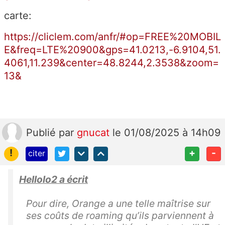
carte:
https://cliclem.com/anfr/#op=FREE%20MOBIL
E&freq=LTE%20900&gps=41.0213,-6.9104,51.
4061,11.239&center=48.8244,2.3538&zoom=
13&
Publié
par
gnucat
le 01/08/2025 à 14h09
!
+
-
citer
Hellolo2 a écrit
Pour dire, Orange a une telle maîtrise sur
ses coûts de roaming qu’ils parviennent à