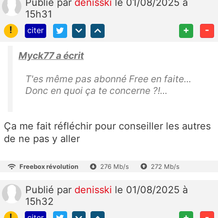
Publié
par
denisski
le 01/08/2025 à
15h31
!
+
-
citer
Myck77 a écrit
T'es même pas abonné Free en faite...
Donc en quoi ça te concerne ?!...
Ça me fait réfléchir pour conseiller les autres
de ne pas y aller
Freebox révolution
276 Mb/s
272 Mb/s
Publié
par
denisski
le 01/08/2025 à
15h32
!
+
-
citer