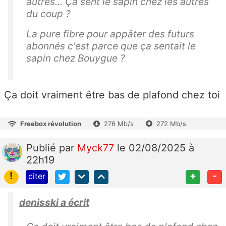
autres... Ça sent le sapin chez les autres
du coup ?
La pure fibre pour appâter des futurs
abonnés c'est parce que ça sentait le
sapin chez Bouygue ?
Ça doit vraiment être bas de plafond chez toi
Freebox révolution
276 Mb/s
272 Mb/s
Publié
par
Myck77
le 02/08/2025 à
22h19
!
+
-
citer
denisski a écrit