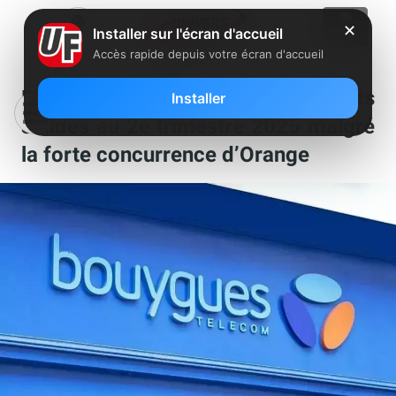
✕
Installer sur l'écran d'accueil
Accès rapide depuis votre écran d'accueil
Bouygues Telecom : des résultats
Installer
solides au 2e trimestre 2025 malgré
la forte concurrence d’Orange