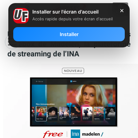
✕
Installer sur l'écran d'accueil
Accès rapide depuis votre écran d'accueil
Free annonce le lancement sur les
Installer
Freebox de Madelen, la plateforme
de streaming de l’INA