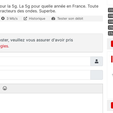
 pour la 5g. La 5g pour quelle année en France. Toute
23
étracteurs des ondes. Superbe.
09
3 Mb/s
Historique
Tester son débit
09
29
23
ster, veuillez vous assurer d'avoir pris
gles
.