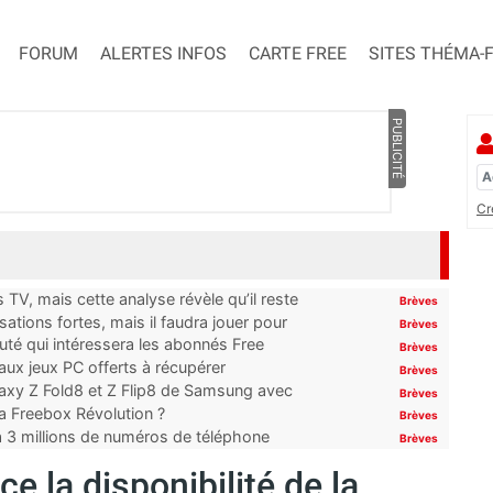
FORUM
ALERTES INFOS
CARTE FREE
SITES THÉMA-
PUBLICITÉ
Cr
TV, mais cette analyse révèle qu’il reste
Brèves
ations fortes, mais il faudra jouer pour
Brèves
uté qui intéressera les abonnés Free
Brèves
x jeux PC offerts à récupérer
Brèves
laxy Z Fold8 et Z Flip8 de Samsung avec
Brèves
 la Freebox Révolution ?
Brèves
’à 3 millions de numéros de téléphone
Brèves
e la disponibilité de la