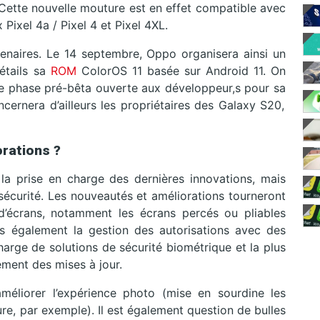
 Cette nouvelle mouture est en effet compatible avec
x Pixel 4a / Pixel 4 et Pixel 4XL.
tenaires. Le 14 septembre, Oppo organisera ainsi un
étails sa
ROM
ColorOS 11 basée sur Android 11. On
e phase pré-bêta ouverte aux développeur,s pour sa
cernera d’ailleurs les propriétaires des Galaxy S20,
orations ?
a prise en charge des dernières innovations, mais
a sécurité. Les nouveautés et améliorations tourneront
d’écrans, notamment les écrans percés ou pliables
is également la gestion des autorisations avec des
charge de solutions de sécurité biométrique et la plus
ement des mises à jour.
éliorer l’expérience photo (mise en sourdine les
ure, par exemple). Il est également question de bulles