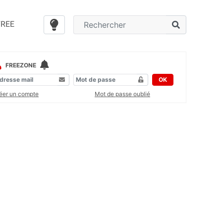
FREE
FREEZONE
OK
éer un compte
Mot de passe oublié