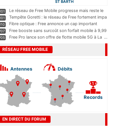
ST BARTH
Le réseau de Free Mobile progresse mais reste le
/01
m
...
Tempête Goretti : le réseau de Free fortement impa
/01
...
Fibre optique : Free annonce un cap important
/10
pass
...
Free booste sans surcoût son forfait mobile à 9,99
/07
...
Free Pro lance son offre de flotte mobile 5G à La
...
/05
RÉSEAU FREE MOBILE
Antennes
Débits
Records
EN DIRECT DU FORUM