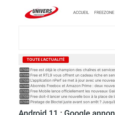
ACCUEIL
FREEZONE
TOUTE L'ACTUALITÉ
Free est déjà le champion des chaînes et services 
07/08
encore au moin...
Free et RTL9 vous offrent un cadeau riche en sens
07/08
l’obtenir
L’application nPerf se met à jour avec une nouvea
07/08
Mobile, Orange, SFR ...
Abonnés Freebox et Amazon Prime : deux nouveau
07/08
Free Mobile lance officiellement les nouveaux Ga
07/08
des promos et des cadeaux
Free doit-il lancer une nouvelle box à la place de
07/08
Piratage de Bloctel juste avant son arrêt ? Jusqu
07/08
auraient fuité
Android 11 : Google annonc