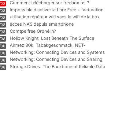
Comment télécharger sur freebox os ?
/08
Impossible d'activer la fibre Free + facturation
/08
résiliation
utilisation répéteur wifi sans le wifi de la box
/08
acces NAS depuis smartphone
/08
Comtpe free Orphélin?
/08
Hollow Knight  Lost Beneath The Surface
/08
Airmez 80k: Tabakgeschmack, NET-
/08
Technologie und Leistung im
Networking: Connecting Devices and Systems
/08
Networking: Connecting Devices and Sharing
/08
Information
Storage Drives: The Backbone of Reliable Data
/08
Management