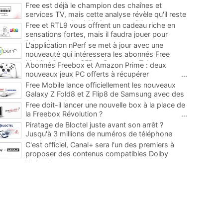
Free est déjà le champion des chaînes et
services TV, mais cette analyse révèle qu'il reste
encore au moins 141 ajouts possibles
...
Free et RTL9 vous offrent un cadeau riche en
sensations fortes, mais il faudra jouer pour
l'obtenir
...
L'application nPerf se met à jour avec une
nouveauté qui intéressera les abonnés Free
Mobile, Orange, SFR et Bouygues Telecom
...
Abonnés Freebox et Amazon Prime : deux
nouveaux jeux PC offerts à récupérer
...
Free Mobile lance officiellement les nouveaux
Galaxy Z Fold8 et Z Flip8 de Samsung avec des
promos et des cadeaux
...
Free doit-il lancer une nouvelle box à la place de
la Freebox Révolution ?
...
Piratage de Bloctel juste avant son arrêt ?
Jusqu'à 3 millions de numéros de téléphone
auraient fuité
...
C'est officiel, Canal+ sera l'un des premiers à
proposer des contenus compatibles Dolby
Vision 2
...