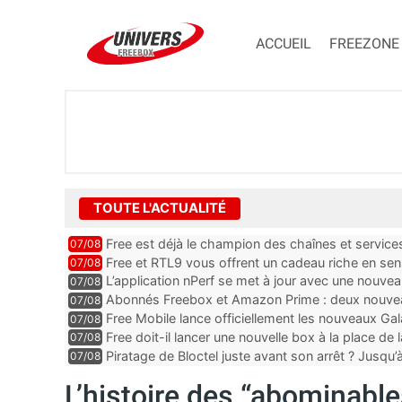
ACCUEIL
FREEZONE
TOUTE L'ACTUALITÉ
Free est déjà le champion des chaînes et services 
07/08
encore au moin...
Free et RTL9 vous offrent un cadeau riche en sens
07/08
l’obtenir
L’application nPerf se met à jour avec une nouvea
07/08
Mobile, Orange, SFR ...
Abonnés Freebox et Amazon Prime : deux nouveau
07/08
Free Mobile lance officiellement les nouveaux Ga
07/08
des promos et des cadeaux
Free doit-il lancer une nouvelle box à la place de
07/08
Piratage de Bloctel juste avant son arrêt ? Jusqu
07/08
auraient fuité
L’histoire des “abominable