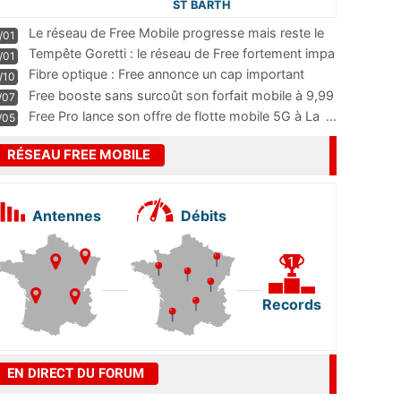
ST BARTH
Le réseau de Free Mobile progresse mais reste le
/01
m
...
Tempête Goretti : le réseau de Free fortement impa
/01
...
Fibre optique : Free annonce un cap important
/10
pass
...
Free booste sans surcoût son forfait mobile à 9,99
/07
...
Free Pro lance son offre de flotte mobile 5G à La
...
/05
RÉSEAU FREE MOBILE
Antennes
Débits
Records
EN DIRECT DU FORUM