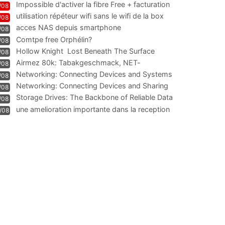
Impossible d'activer la fibre Free + facturation
/08
résiliation
utilisation répéteur wifi sans le wifi de la box
/08
acces NAS depuis smartphone
/08
Comtpe free Orphélin?
/08
Hollow Knight  Lost Beneath The Surface
/08
Airmez 80k: Tabakgeschmack, NET-
/08
Technologie und Leistung im
Networking: Connecting Devices and Systems
/08
Networking: Connecting Devices and Sharing
/08
Information
Storage Drives: The Backbone of Reliable Data
/08
Management
une amelioration importante dans la reception
/08
WIFI