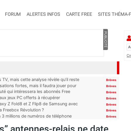
FORUM
ALERTES INFOS
CARTE FREE
SITES THÉMA-
PUBLICITÉ
Cr
TV, mais cette analyse révèle qu’il reste
Brèves
ations fortes, mais il faudra jouer pour
Brèves
uté qui intéressera les abonnés Free
Brèves
x jeux PC offerts à récupérer
Brèves
laxy Z Fold8 et Z Flip8 de Samsung avec
Brèves
 la Freebox Révolution ?
Brèves
’à 3 millions de numéros de téléphone
Brèves
s” antennes-relais ne date