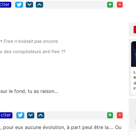
+
-
citer
t Free n'existait pas encore
s des conspirateurs anti free ??
L
R
d
F
ur le fond, tu as raison...
t
+
-
citer
à, pour eux aucune évolution, à part peut être la.... Ou