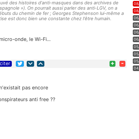
ouvé des histoires d'anti-masques dans des archives de
08
pagnole »). On pourrait aussi parler des anti-LGV, on a
08
 débuts du chemin de fer ; Georges Stephenson lui-même a
06
ise est donc bien une constante chez l'être humain.
06
06
 micro-onde, le Wi-Fi...
06
05
05
05
+
-
citer
04
n'existait pas encore
onspirateurs anti free ??