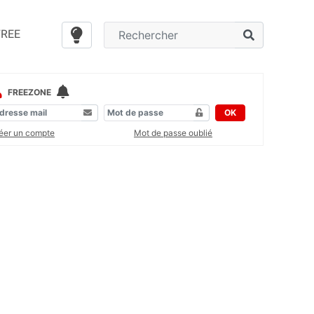
FREE
FREEZONE
OK
éer un compte
Mot de passe oublié