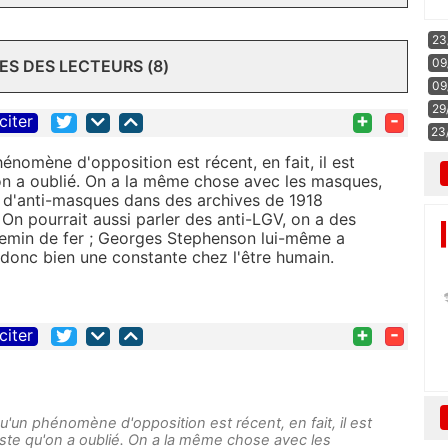
23
09
S DES LECTEURS (8)
09
29
+
-
citer
23
nomène d'opposition est récent, en fait, il est
'on a oublié. On a la même chose avec les masques,
s d'anti-masques dans des archives de 1918
On pourrait aussi parler des anti-LGV, on a des
hemin de fer ; Georges Stephenson lui-même a
 donc bien une constante chez l'être humain.
+
-
citer
'un phénomène d'opposition est récent, en fait, il est
uste qu'on a oublié. On a la même chose avec les