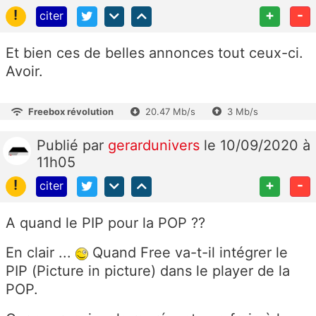
!
+
-
citer
Et bien ces de belles annonces tout ceux-ci.
Avoir.
Freebox révolution
20.47 Mb/s
3 Mb/s
Publié
par
gerardunivers
le 10/09/2020 à
11h05
!
+
-
citer
A quand le PIP pour la POP ??
En clair ...
Quand Free va-t-il intégrer le
PIP (Picture in picture) dans le player de la
POP.