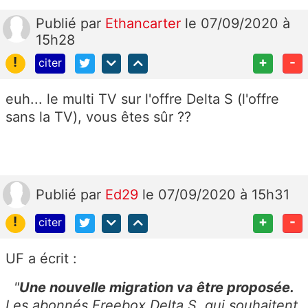
Publié
par
Ethancarter
le 07/09/2020 à
15h28
!
+
-
citer
euh... le multi TV sur l'offre Delta S (l'offre
sans la TV), vous êtes sûr ??
Publié
par
Ed29
le 07/09/2020 à 15h31
!
+
-
citer
UF a écrit :
"
Une nouvelle migration va être proposée.
Les abonnés Freebox Delta S, qui souhaitent