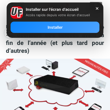
✕
Installer sur l'écran d'accueil
Accès rapide depuis votre écran d'accueil
Les nouveautés annoncées par Free
Installer
qui devraient être lancées avant la
fin de l’année (et plus tard pour
d’autres)