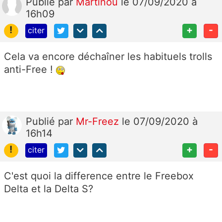
Publié
par
Martinou
le 07/09/2020 à
16h09
!
+
-
citer
Cela va encore déchaîner les habituels trolls
anti-Free !
Publié
par
Mr-Freez
le 07/09/2020 à
16h14
!
+
-
citer
C'est quoi la difference entre le Freebox
Delta et la Delta S?