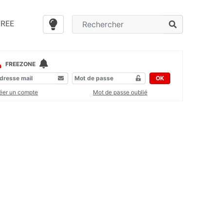
FREE
FREEZONE
OK
éer un compte
Mot de passe oublié