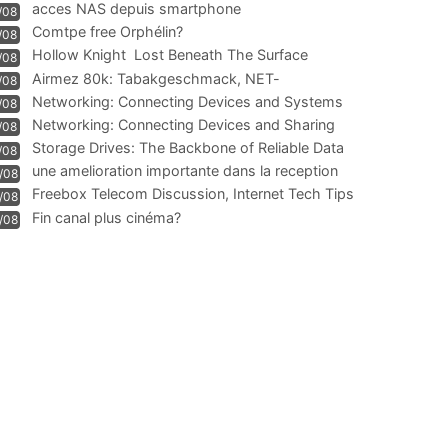
acces NAS depuis smartphone
/08
Comtpe free Orphélin?
/08
Hollow Knight  Lost Beneath The Surface
/08
Airmez 80k: Tabakgeschmack, NET-
/08
Technologie und Leistung im
Networking: Connecting Devices and Systems
/08
Networking: Connecting Devices and Sharing
/08
Information
Storage Drives: The Backbone of Reliable Data
/08
Management
une amelioration importante dans la reception
/08
WIFI
Freebox Telecom Discussion, Internet Tech Tips
/08
Communi
Fin canal plus cinéma?
/08