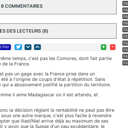
06
 8 COMMENTAIRES
06
06
06
05
S DES LECTEURS (8)
05
05
+
-
citer
04
04
 même temps, c'est pas les Comores, dont fait partie
03
e de la France.
est pas un gage avec la France prise dans un
 été à l'origine de coups d'état à répétition. Sans
ui a abusivement justifié la partition du territoire.
mme il aime Madagascar où il est attendu, et
onc la décision réglant la rentabilité ne peut pas être
Et sous une autre marque, c'est plus facile à revendre
pter que Iliad/Niel arrive déjà au maximum de ses
t y avoir que la Suisse d'un peu excédentaire, le