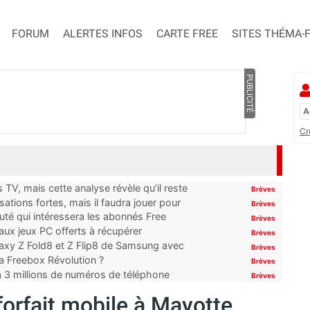
FORUM
ALERTES INFOS
CARTE FREE
SITES THÉMA-
PUBLICITÉ
Cr
TV, mais cette analyse révèle qu’il reste
Brèves
ations fortes, mais il faudra jouer pour
Brèves
uté qui intéressera les abonnés Free
Brèves
x jeux PC offerts à récupérer
Brèves
laxy Z Fold8 et Z Flip8 de Samsung avec
Brèves
 la Freebox Révolution ?
Brèves
’à 3 millions de numéros de téléphone
Brèves
forfait mobile à Mayotte…