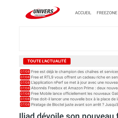
ACCUEIL
FREEZONE
TOUTE L'ACTUALITÉ
Free est déjà le champion des chaînes et services 
07/08
encore au moin...
Free et RTL9 vous offrent un cadeau riche en sens
07/08
l’obtenir
L’application nPerf se met à jour avec une nouvea
07/08
Mobile, Orange, SFR ...
Abonnés Freebox et Amazon Prime : deux nouveau
07/08
Free Mobile lance officiellement les nouveaux Ga
07/08
des promos et des cadeaux
Free doit-il lancer une nouvelle box à la place de
07/08
Piratage de Bloctel juste avant son arrêt ? Jusqu
07/08
auraient fuité
Iliad dévoile son nouveau 