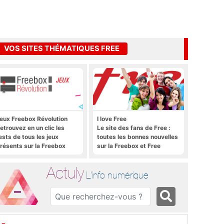
VOS SITES THÉMATIQUES FREE
eux Freebox Révolution
I love Free
etrouvez en un clic les
Le site des fans de Free :
ests de tous les jeux
toutes les bonnes nouvelles
résents sur la Freebox
sur la Freebox et Free
évolution, la box de Free
Mobile, et rien que les
bonnes nouvelles
Actuly
L'info numérique