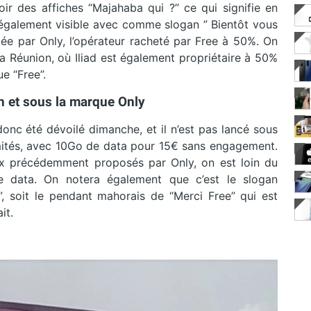
ir des affiches “Majahaba qui ?” ce qui signifie en
t également visible avec comme slogan ” Bientôt vous
cée par Only, l’opérateur racheté par Free à 50%. On
a Réunion, où Iliad est également propriétaire à 50%
e “Free”.
n et sous la marque Only
donc été dévoilé dimanche, et il n’est pas lancé sous
limités, avec 10Go de data pour 15€ sans engagement.
ux précédemment proposés par Only, on est loin du
e data. On notera également que c’est le slogan
”, soit le pendant mahorais de “Merci Free” qui est
it.