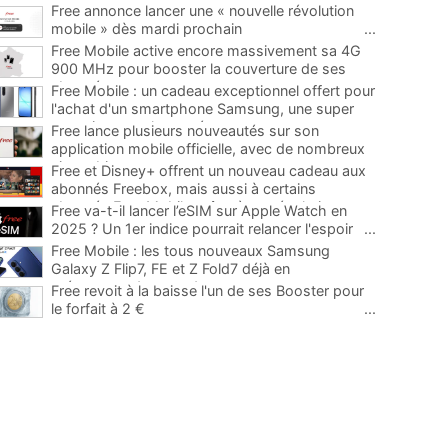
Free annonce lancer une « nouvelle révolution
mobile » dès mardi prochain
...
Free Mobile active encore massivement sa 4G
900 MHz pour booster la couverture de ses
abonnés
...
Free Mobile : un cadeau exceptionnel offert pour
l'achat d'un smartphone Samsung, une super
occasion pour la rentrée
...
Free lance plusieurs nouveautés sur son
application mobile officielle, avec de nombreux
ajouts bienvenus
...
Free et Disney+ offrent un nouveau cadeau aux
abonnés Freebox, mais aussi à certains
abonnés Free Mobile grâce à une évolution
...
Free va-t-il lancer l’eSIM sur Apple Watch en
2025 ? Un 1er indice pourrait relancer l'espoir
...
Free Mobile : les tous nouveaux Samsung
Galaxy Z Flip7, FE et Z Fold7 déjà en
précommande avec des promos
...
Free revoit à la baisse l'un de ses Booster pour
le forfait à 2 €
...