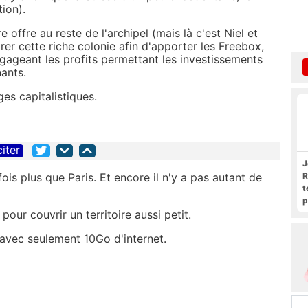
tion).
e offre au reste de l'archipel (mais là c'est Niel et
ibrer cette riche colonie afin d'apporter les Freebox,
égageant les profits permettant les investissements
nants.
es capitalistiques.
citer
J
R
is plus que Paris. Et encore il n'y a pas autant de
t
p
R
ur couvrir un territoire aussi petit.
€ avec seulement 10Go d'internet.
.