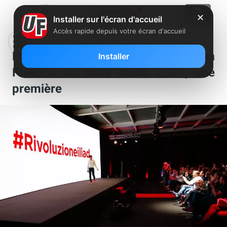
✕
Installer sur l'écran d'accueil
Accès rapide depuis votre écran d'accueil
Free annonce prévoir de lancer sa
Installer
Freebox en Italie début 2021, une
première