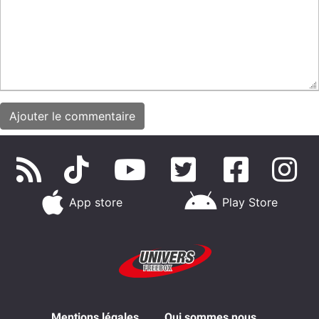
App store
Play Store
Mentions légales
Qui sommes nous