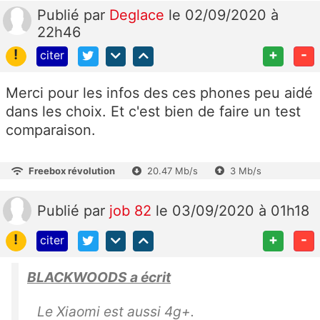
Publié
par
Deglace
le 02/09/2020 à
22h46
!
+
-
citer
Merci pour les infos des ces phones peu aidé
dans les choix. Et c'est bien de faire un test
comparaison.
Freebox révolution
20.47 Mb/s
3 Mb/s
Publié
par
job 82
le 03/09/2020 à 01h18
!
+
-
citer
BLACKWOODS a écrit
Le Xiaomi est aussi 4g+.