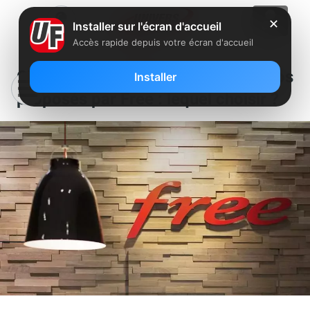
✕
Installer sur l'écran d'accueil
Accès rapide depuis votre écran d'accueil
Choc des smartphones à 199 euros
Installer
proposés par Free : lequel choisir ?