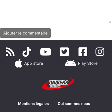
App store
Play Store
Mentions légales
Qui sommes nous