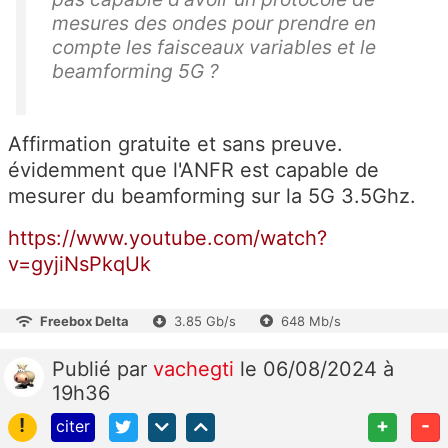
mesures des ondes pour prendre en
compte les faisceaux variables et le
beamforming 5G ?
Affirmation gratuite et sans preuve.
évidemment que l'ANFR est capable de
mesurer du beamforming sur la 5G 3.5Ghz.
https://www.youtube.com/watch?
v=gyjiNsPkqUk
Freebox Delta
3.85 Gb/s
648 Mb/s
Publié
par
vachegti
le 06/08/2024 à
19h36
!
+
-
citer