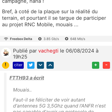
campagne, haha !
Bref, à coté de la plaque sur la réalité du
terrain, et pourtant il se targue de participer
au projet RNC Mobile, mouais ...
Freebox Delta
3.85 Gb/s
648 Mb/s
Publié
par
vachegti
le 06/08/2024 à
19h25
!
+
-
citer
FTTH93 a écrit
Mouais..
Faut-il se féliciter de voir autant
d'antennes 5G 3,5Ghz quand l'ANFR n'est
pas capable d'avoir un protocole de