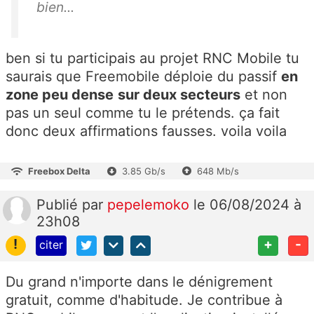
bien...
ben si tu participais au projet RNC Mobile tu
saurais que Freemobile déploie du passif
en
zone peu dense
sur deux secteurs
et non
pas un seul comme tu le prétends. ça fait
donc deux affirmations fausses. voila voila
Freebox Delta
3.85 Gb/s
648 Mb/s
Publié
par
pepelemoko
le 06/08/2024 à
23h08
!
+
-
citer
Du grand n'importe dans le dénigrement
gratuit, comme d'habitude. Je contribue à