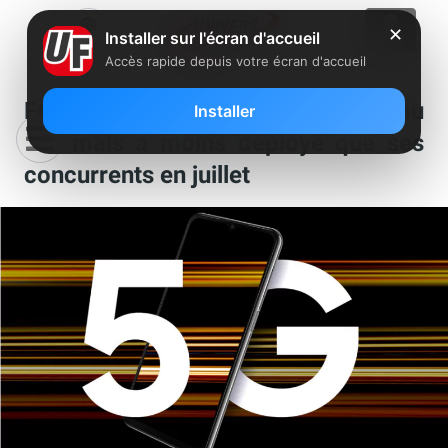
✕
Installer sur l'écran d'accueil
Accès rapide depuis votre écran d'accueil
Free garde sa place de 1er réseau
Installer
5G, mais a moins déployé que ses
concurrents en juillet