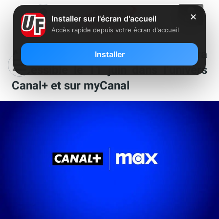
✕
Installer sur l'écran d'accueil
Accès rapide depuis votre écran d'accueil
Abonnés Freebox : Max (HBO) sera
Installer
accessible le 11 juin dans l’univers
Canal+ et sur myCanal