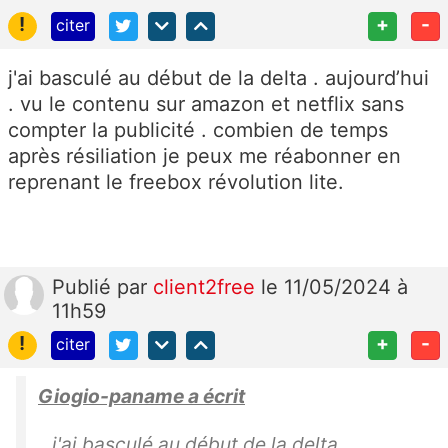
!
+
-
citer
j'ai basculé au début de la delta . aujourd’hui
. vu le contenu sur amazon et netflix sans
compter la publicité . combien de temps
après résiliation je peux me réabonner en
reprenant le freebox révolution lite.
Publié
par
client2free
le 11/05/2024 à
11h59
!
+
-
citer
Giogio-paname a écrit
j'ai basculé au début de la delta .