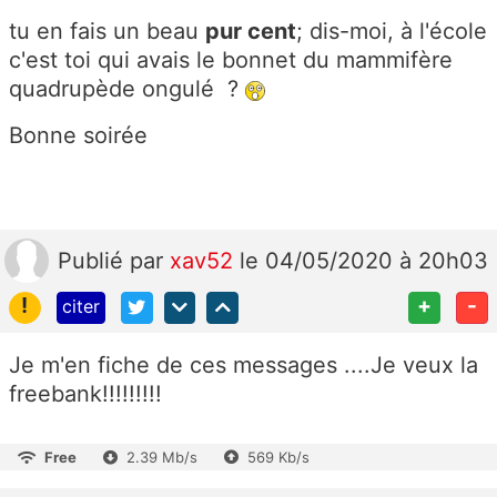
tu en fais un beau
pur cent
; dis-moi, à l'école
c'est toi qui avais le bonnet du
mammifère
quadrupède ongulé
?
Bonne soirée
Publié
par
xav52
le 04/05/2020 à 20h03
!
+
-
citer
Je m'en fiche de ces messages ....Je veux la
freebank!!!!!!!!!
Free
2.39 Mb/s
569 Kb/s