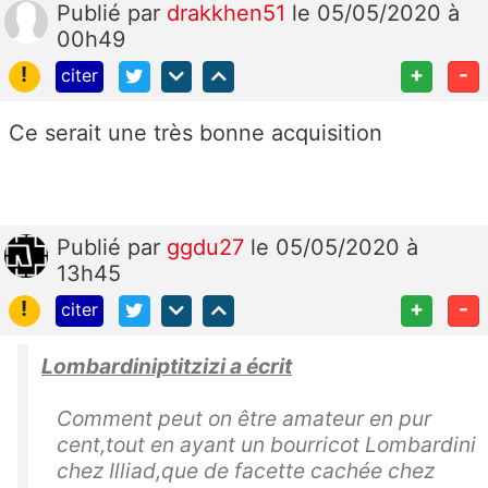
Publié
par
drakkhen51
le 05/05/2020 à
00h49
!
+
-
citer
Ce serait une très bonne acquisition
Publié
par
ggdu27
le 05/05/2020 à
13h45
!
+
-
citer
Lombardiniptitzizi a écrit
Comment peut on être amateur en pur
cent,tout en ayant un bourricot Lombardini
chez Illiad,que de facette cachée chez