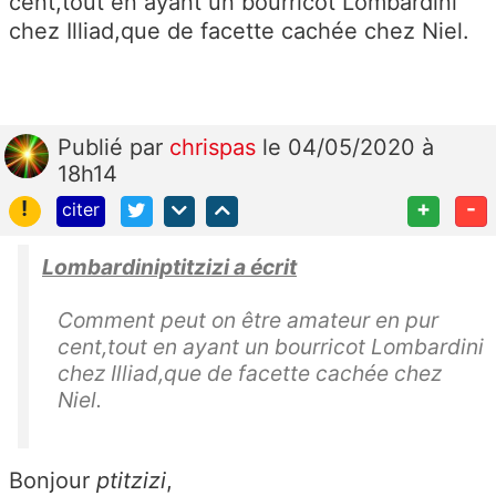
cent,tout en ayant un bourricot Lombardini
chez Illiad,que de facette cachée chez Niel.
Publié
par
chrispas
le 04/05/2020 à
18h14
!
+
-
citer
Lombardiniptitzizi a écrit
Comment peut on être amateur en pur
cent,tout en ayant un bourricot Lombardini
chez Illiad,que de facette cachée chez
Niel.
Bonjour
ptitzizi
,