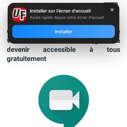
✕
Installer sur l'écran d'accueil
Accès rapide depuis votre écran d'accueil
Google Meet : le service de
Installer
visioconférence de Google va
devenir accessible à tous
gratuitement