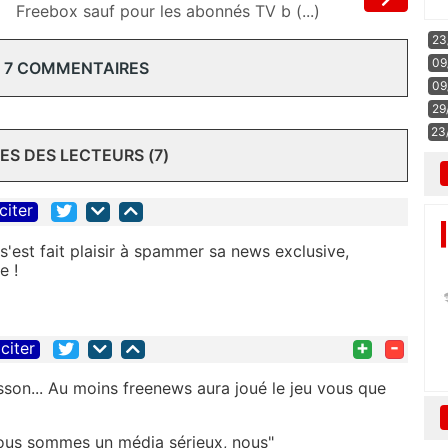
Freebox sauf pour les abonnés TV b (...)
23
09
 7 COMMENTAIRES
09
29
23
S DES LECTEURS (7)
citer
 s'est fait plaisir à spammer sa news exclusive,
e !
+
-
citer
isson... Au moins freenews aura joué le jeu vous que
nous sommes un média sérieux, nous"