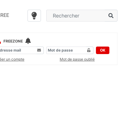
FREE
FREEZONE
OK
éer un compte
Mot de passe oublié