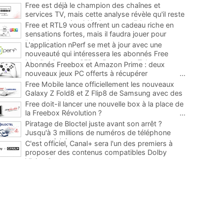
Free est déjà le champion des chaînes et
services TV, mais cette analyse révèle qu'il reste
encore au moins 141 ajouts possibles
...
Free et RTL9 vous offrent un cadeau riche en
sensations fortes, mais il faudra jouer pour
l'obtenir
...
L'application nPerf se met à jour avec une
nouveauté qui intéressera les abonnés Free
Mobile, Orange, SFR et Bouygues Telecom
...
Abonnés Freebox et Amazon Prime : deux
nouveaux jeux PC offerts à récupérer
...
Free Mobile lance officiellement les nouveaux
Galaxy Z Fold8 et Z Flip8 de Samsung avec des
promos et des cadeaux
...
Free doit-il lancer une nouvelle box à la place de
la Freebox Révolution ?
...
Piratage de Bloctel juste avant son arrêt ?
Jusqu'à 3 millions de numéros de téléphone
auraient fuité
...
C'est officiel, Canal+ sera l'un des premiers à
proposer des contenus compatibles Dolby
Vision 2
...