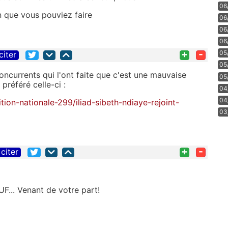
06
on que vous pouviez faire
06
06
06
+
-
05
citer
05
ncurrents qui l'ont faite que c'est une mauvaise
05
 préféré celle-ci :
04
04
ion-nationale-299/iliad-sibeth-ndiaye-rejoint-
03
+
-
citer
UF... Venant de votre part!