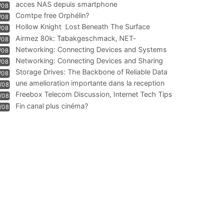
acces NAS depuis smartphone
/08
Comtpe free Orphélin?
/08
Hollow Knight  Lost Beneath The Surface
/08
Airmez 80k: Tabakgeschmack, NET-
/08
Technologie und Leistung im
Networking: Connecting Devices and Systems
/08
Networking: Connecting Devices and Sharing
/08
Information
Storage Drives: The Backbone of Reliable Data
/08
Management
une amelioration importante dans la reception
/08
WIFI
Freebox Telecom Discussion, Internet Tech Tips
/08
Communi
Fin canal plus cinéma?
/08