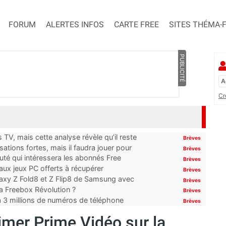
FORUM
ALERTES INFOS
CARTE FREE
SITES THÉMA-
PUBLICITÉ
Cr
TV, mais cette analyse révèle qu’il reste
Brèves
ations fortes, mais il faudra jouer pour
Brèves
uté qui intéressera les abonnés Free
Brèves
x jeux PC offerts à récupérer
Brèves
laxy Z Fold8 et Z Flip8 de Samsung avec
Brèves
 la Freebox Révolution ?
Brèves
’à 3 millions de numéros de téléphone
Brèves
imer Prime Vidéo sur la