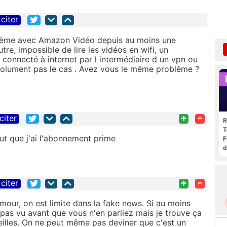
citer
roblème avec Amazon Vidéo depuis au moins une
utre, impossible de lire les vidéos en wifi, un
connecté à internet par l intermédiaire d un vpn ou
bsolument pas le cas . Avez vous le même problème ?
+
-
citer
R
T
out que j'ai l'abonnement prime
F
d
+
-
citer
umour, on est limite dans la fake news. Si au moins
 pas vu avant que vous n'en parliez mais je trouve ça
illes. On ne peut même pas deviner que c'est un