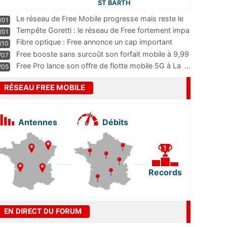
ST BARTH
Le réseau de Free Mobile progresse mais reste le
/01
m
...
Tempête Goretti : le réseau de Free fortement impa
/01
...
Fibre optique : Free annonce un cap important
/10
pass
...
Free booste sans surcoût son forfait mobile à 9,99
/07
...
Free Pro lance son offre de flotte mobile 5G à La
...
/05
RÉSEAU FREE MOBILE
Antennes
Débits
Records
EN DIRECT DU FORUM