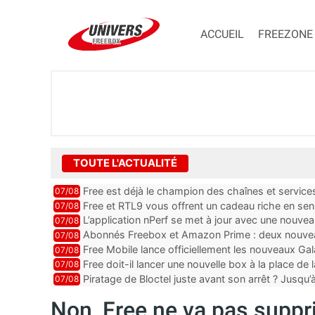
ACCUEIL
FREEZONE
TOUTE L'ACTUALITÉ
Free est déjà le champion des chaînes et services 
07/08
encore au moin...
Free et RTL9 vous offrent un cadeau riche en sens
07/08
l’obtenir
L’application nPerf se met à jour avec une nouvea
07/08
Mobile, Orange, SFR ...
Abonnés Freebox et Amazon Prime : deux nouveau
07/08
Free Mobile lance officiellement les nouveaux Ga
07/08
des promos et des cadeaux
Free doit-il lancer une nouvelle box à la place de
07/08
Piratage de Bloctel juste avant son arrêt ? Jusqu
07/08
auraient fuité
Non, Free ne va pas suppr