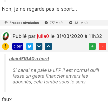
Non, je ne regarde pas le sport...
Freebox révolution
777 Mb/s
431 Mb/s
Publié
par
julla0
le 31/03/2020 à 11h32
!
+
-
citer
alain91940 a écrit
Si canal ne paie la LFP il est normal qu'il
fasse un geste financier envers les
abonnés, cela tombe sous le sens.
faux