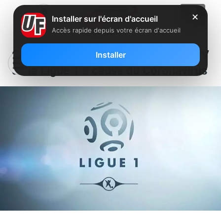
✕
Installer sur l'écran d'accueil
Accès rapide depuis votre écran d'accueil
Canal+ arrête de payer les droits TV
Installer
de la Ligue 1 à cause du Coronavirus