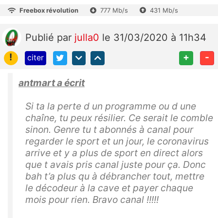
Freebox révolution
777 Mb/s
431 Mb/s
Publié
par
julla0
le 31/03/2020 à 11h34
!
+
-
citer
antmart a écrit
Si ta la perte d un programme ou d une
chaîne, tu peux résilier. Ce serait le comble
sinon. Genre tu t abonnés à canal pour
regarder le sport et un jour, le coronavirus
arrive et y a plus de sport en direct alors
que t avais pris canal juste pour ça. Donc
bah t’a plus qu à débrancher tout, mettre
le décodeur à la cave et payer chaque
mois pour rien. Bravo canal !!!!!