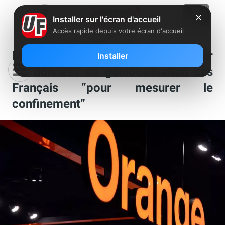
✕
Installer sur l'écran d'accueil
Accès rapide depuis votre écran d'accueil
Le patron d’Orange aimerait utiliser
Installer
les données de géolocalisation des
Français “pour mesurer le
confinement”