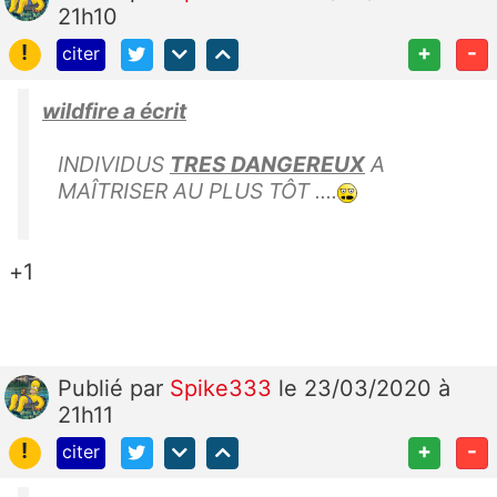
21h10
!
+
-
citer
wildfire a écrit
INDIVIDUS
TRES DANGEREUX
A
MAÎTRISER AU PLUS TÔT ....
+1
Publié
par
Spike333
le 23/03/2020 à
21h11
!
+
-
citer