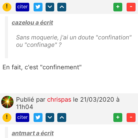
!
+
-
citer
cazelou a écrit
Sans moquerie, j'ai un doute "confination"
ou "confinage" ?
En fait, c'est "confinement"
Publié
par
chrispas
le 21/03/2020 à
11h04
!
+
-
citer
antmart a écrit