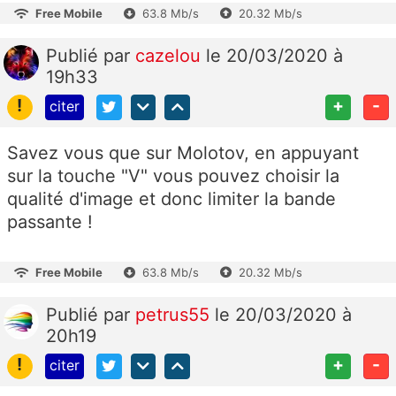
Free Mobile
63.8 Mb/s
20.32 Mb/s
Publié
par
cazelou
le 20/03/2020 à
19h33
!
+
-
citer
Savez vous que sur Molotov, en appuyant
sur la touche "V" vous pouvez choisir la
qualité d'image et donc limiter la bande
passante !
Free Mobile
63.8 Mb/s
20.32 Mb/s
Publié
par
petrus55
le 20/03/2020 à
20h19
!
+
-
citer