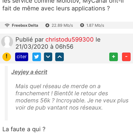
les service comme Molotov, MyCanal ont-il
fait de même avec leurs applications ?
Freebox Delta
22.89 Mb/s
1.87 Mb/s
Publié
par
christodu599300
le
21/03/2020 à 06h56
!
+
-
citer
Jeyjey a écrit
Mais quel réseau de merde on a
franchement ! Bientôt le retour des
modems 56k ? Incroyable. Je ne veux plus
voir de pub vantant nos réseaux.
La faute a qui ?